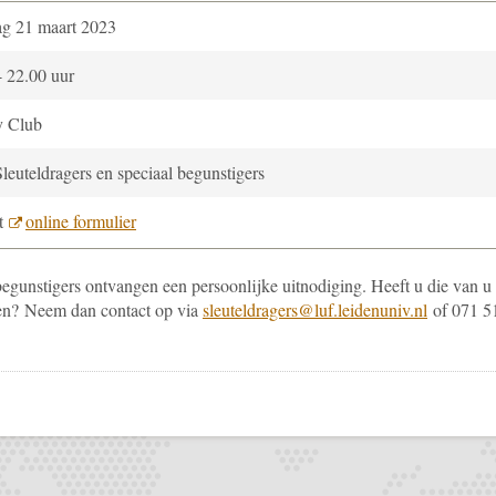
g 21 maart 2023
- 22.00 uur
y Club
leuteldragers en speciaal begunstigers
et
online formulier
begunstigers ontvangen een persoonlijke uitnodiging. Heeft u die van u
den? Neem dan contact op via
sleuteldragers@luf.leidenuniv.nl
of 071 5
pp
todon