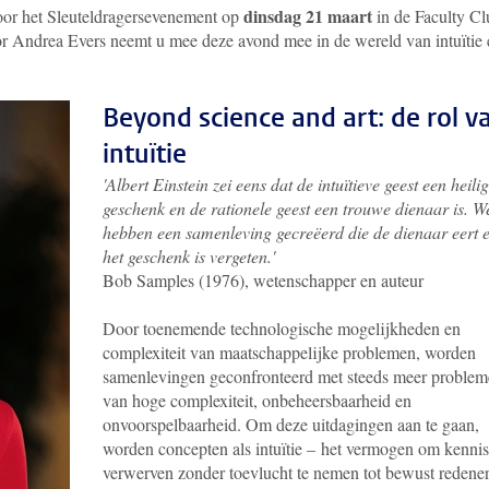
dinsdag 21 maart
voor het Sleuteldragersevenement op
in de Faculty C
or Andrea Evers neemt u mee deze avond mee in de wereld van i
ntuïtie
​​​​​​​Beyond science and art: de rol v
intuïtie
'Albert Einstein zei eens dat de intuïtieve geest een heilig
geschenk en de rationele geest een trouwe dienaar is. W
hebben een samenleving gecreëerd die de dienaar eert 
het geschenk is vergeten.'
Bob Samples (1976), wetenschapper en auteur
Door toenemende technologische mogelijkheden en
complexiteit van maatschappelijke problemen, worden
samenlevingen geconfronteerd met steeds meer proble
van hoge complexiteit, onbeheersbaarheid en
onvoorspelbaarheid. Om deze uitdagingen aan te gaan,
worden concepten als intuïtie
–
het vermogen om kennis
verwerven zonder toevlucht te nemen tot bewust redene