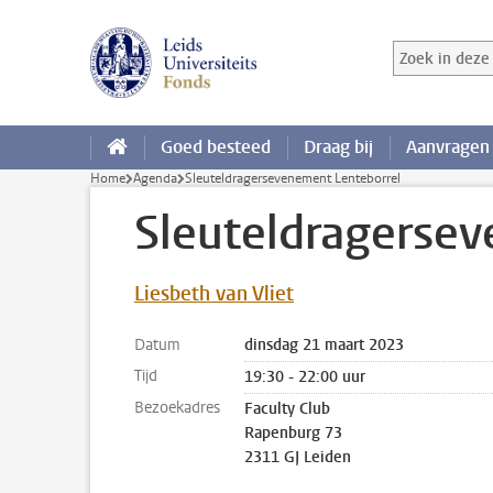
Ga direct naar de inhoud
Zoek in deze 
Zoekterm
Goed besteed
Draag bij
Aanvragen
Home
Agenda
Sleuteldragersevenement Lenteborrel
Sleuteldragersev
Liesbeth van Vliet
Datum
dinsdag 21 maart 2023
Tijd
19:30 - 22:00 uur
Bezoekadres
Faculty Club
Rapenburg 73
2311 GJ Leiden