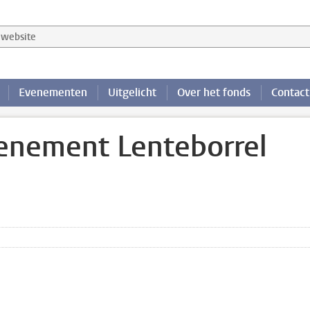
website
Evenementen
Uitgelicht
Over het fonds
Contact
enement Lenteborrel