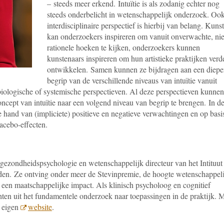
–
steeds meer erkend.
Intuïtie is als zodanig echter nog
steeds onderbelicht in wetenschappelijk onderzoek. Ook
interdisciplinaire perspectief is hierbij van belang. Kunst
kan onderzoekers inspireren om vanuit onverwachte, nie
rationele hoeken te kijken, onderzoekers kunnen
kunstenaars inspireren om hun artistieke praktijken verde
ontwikkelen. Samen kunnen ze bijdragen aan een diepe
begrip van de verschillende niveaus van intuïtie vanuit
biologische of systemische perspectieven. Al deze perspectieven kunnen
concept van intuïtie naar een volgend niveau van begrip te brengen.
In d
de hand van (impliciete) positieve en negatieve verwachtingen en op basi
acebo-effecten.
 gezondheidspsychologie en wetenschappelijk directeur van het Intituut
iden.
Ze ontving onder meer de Stevinpremie
, de hoogte wetenschappel
 een maatschappelijke impact
. Als klinisch psycholoog en cognitief
chten uit het fundamentele onderzoek naar toepassingen in de praktijk. 
r eigen
website
.