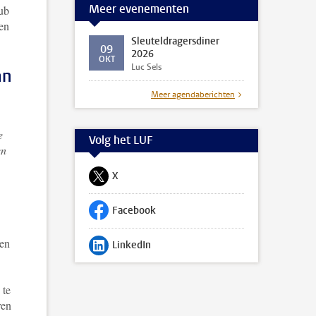
Meer evenementen
lub
 en
Sleuteldragersdiner
09
2026
OKT
Luc Sels
an
Meer agendaberichten
e
Volg het LUF
en
X
Volg ons op
Facebook
Volg ons op
men
LinkedIn
Volg ons op
 te
ren