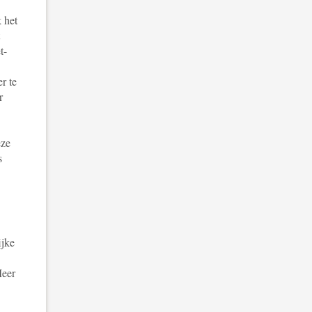
 het
t-
r te
r
eze
s
ijke
Meer