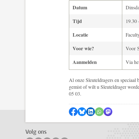
Datum
Dinsda
Tijd
19.30 
Locatie
Facult
Voor wie?
Voor S
Aanmelden
Via h
Al onze Sleuteldragers en speciaal 
gemist of wilt u Sleuteldrager wor
05 03.
Delen op Facebook
Delen via Bluesky
Delen op LinkedIn
Delen via WhatsA
Delen via Mas
Volg ons