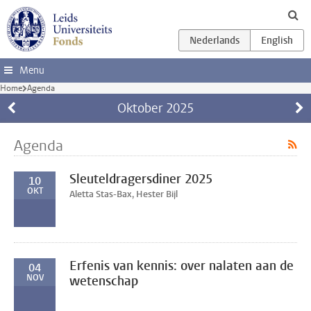
Ga direct naar de inhoud
Menu
Home
Agenda
Oktober
2025
Agenda
Sleuteldragersdiner 2025
10
OKT
Aletta Stas-Bax, Hester Bijl
Erfenis van kennis: over nalaten aan de
04
NOV
wetenschap