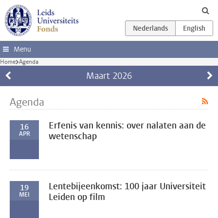
Ga direct naar de inhoud
Menu
Home
Agenda
Maart
2026
Agenda
Erfenis van kennis: over nalaten aan de
16
APR
wetenschap
Lentebijeenkomst: 100 jaar Universiteit
19
MEI
Leiden op film