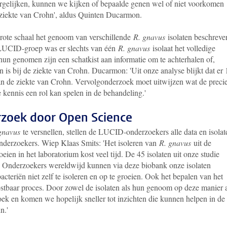
ergelijken, kunnen we kijken of bepaalde genen wel of niet voorkomen
ziekte van Crohn', aldus Quinten Ducarmon.
 grote schaal het genoom van verschillende
R. gnavus
isolaten beschreve
 LUCID-groep was er slechts van één
R. gnavus
isolaat het volledige
un genomen zijn een schatkist aan informatie om te achterhalen of,
 is bij de ziekte van Crohn. Ducarmon: 'Uit onze analyse blijkt dat er
an de ziekte van Crohn. Vervolgonderzoek moet uitwijzen wat de preci
 kennis een rol kan spelen in de behandeling.'
rzoek door Open Science
gnavus
te versnellen, stellen de LUCID-onderzoekers alle data en isolat
onderzoekers. Wiep Klaas Smits: 'Het isoleren van
R. gnavus
uit de
eien in het laboratorium kost veel tijd. De 45 isolaten uit onze studie
Onderzoekers wereldwijd kunnen via deze biobank onze isolaten
cteriën niet zelf te isoleren en op te groeien. Ook het bepalen van het
ostbaar proces. Door zowel de isolaten als hun genoom op deze manier 
oek en komen we hopelijk sneller tot inzichten die kunnen helpen in de
n.'