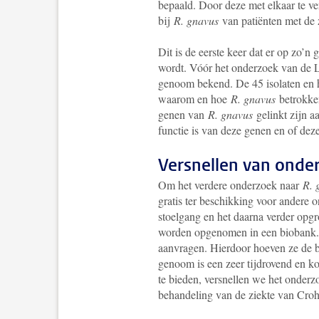
bepaald. Door deze met elkaar te v
bij
R. gnavus
van patiënten met de 
Dit is de eerste keer dat er op zo’n
wordt. Vóór het onderzoek van de
genoom bekend. De 45 isolaten en h
waarom en hoe
R. gnavus
betrokken
genen van
R. gnavus
gelinkt zijn a
functie is van deze genen en of deze
Versnellen van onde
Om het verdere onderzoek naar
R. 
gratis ter beschikking voor andere 
stoelgang en het daarna verder opgro
worden opgenomen in een biobank. 
aanvragen. Hierdoor hoeven ze de ba
genoom is een zeer tijdrovend en k
te bieden, versnellen we het onderz
behandeling van de ziekte van Croh