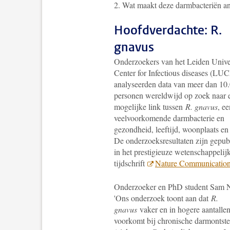
2. Wat maakt deze darmbacteriën a
Hoofdverdachte: R.
gnavus
Onderzoekers van het Leiden Unive
Center for Infectious diseases (LU
analyseerden data van meer dan 10
personen wereldwijd op zoek naar 
mogelijke link tussen
R. gnavus
, ee
veelvoorkomende darmbacterie en
gezondheid, leeftijd, woonplaats en l
De onderzoeksresultaten zijn gepub
in het prestigieuze wetenschappelij
tijdschrift
Nature Communicatio
Onderzoeker en PhD student Sam N
'Ons onderzoek toont aan dat
R.
gnavus
vaker en in hogere aantalle
voorkomt bij chronische darmontst