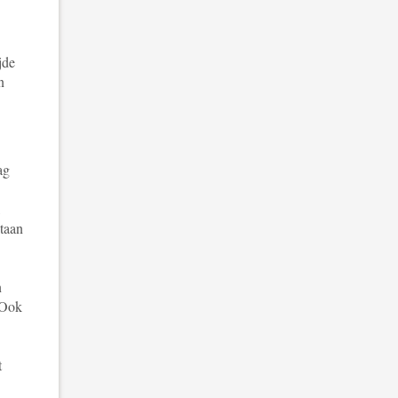
jde
n
ag
,
taan
n
 Ook
t