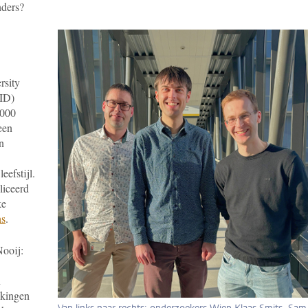
nders?
rsity
CID)
.000
een
n
eefstijl.
liceerd
ke
ns
.
ooij:
n
ekingen