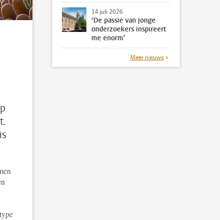
14 juli 2026
‘De passie van jonge
onderzoekers inspireert
me enorm’
Meer nieuws
op
t.
is
rmen
en
 type