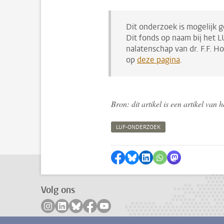
Dit onderzoek is mogelijk 
Dit fonds op naam bij het 
nalatenschap van dr. F.F. 
op
deze pagina
.
Bron: dit artikel is een artikel va
LUF-ONDERZOEK
Delen op Facebook
Delen via Bluesky
Delen op LinkedIn
Delen via WhatsA
Delen via Mas
Volg ons
Volg ons op instagram
Volg ons op linkedin
Volg ons op bluesky
Volg ons op facebook
Volg ons op youtube