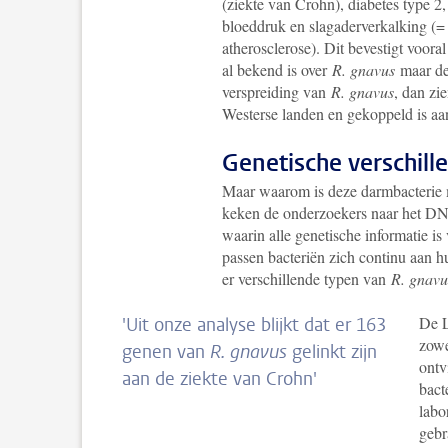
(ziekte van Crohn), diabetes type 2
bloeddruk en slagaderverkalking (=
atherosclerose). Dit bevestigt vooral
al bekend is over
R. gnavus
maar de 
verspreiding van
R. gnavus
, dan zi
Westerse landen en gekoppeld is aan 
Genetische verschill
Maar waarom is deze darmbacterie 
keken de onderzoekers naar het 
waarin alle genetische informatie i
passen bacteriën zich continu aan 
er verschillende typen van
R. gnavu
De 
'Uit onze analyse blijkt dat er 163
zowe
genen van
R. gnavus
gelinkt zijn
ontv
aan de ziekte van Crohn'
bact
labo
gebr