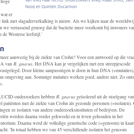
Van links naar rechts: onderzoekers Wiep Klaas Smits, Sam
, hoge
Nooij en Quinten Ducarmon
 wat er
link met slagaderverkalking is nieuw. Als we kijken naar de wereldwi
en we verrassend genoeg dat de bacterie meer voorkomt bij inwoners va
de Westerse leefstijl.'
en
meer aanwezig bij de ziekte van Crohn? Voor een antwoord op die vra
DNA van
R. gnavus
. Het DNA kan je vergelijken met een streepjescode
s vastgelegd. Door kleine aanpassingen te doen in hun DNA (=mutaties)
hun omgeving aan. Sommige mutaties werken goed, andere niet. Zo onts
s
.
LUCID-onderzoekers hebben
R. gnavus
geïsoleerd uit de stoelgang va
l patiënten met de ziekte van Crohn als gezonde personen (=isolaten).
ingen ze isolaten van andere onderzoeksinstituten of bedrijven. De
eriën werden daarna verder gekweekt en in leven gehouden in het
ratorium. Daarna werd de volledige genetische code (=genoom) in kaar
acht. 'In totaal hebben we van 45 verschillende isolaten het genoom