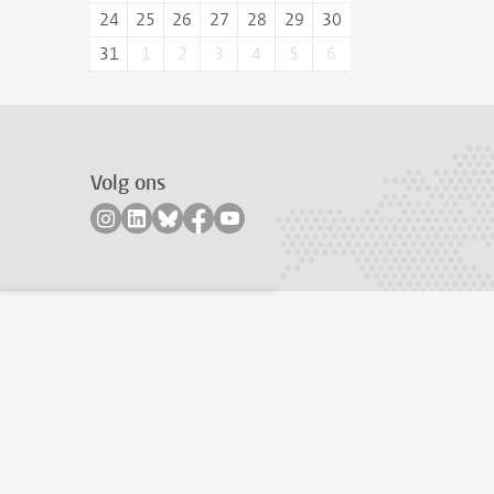
24
25
26
27
28
29
30
31
1
2
3
4
5
6
Volg ons
Volg ons op instagram
Volg ons op linkedin
Volg ons op bluesky
Volg ons op facebook
Volg ons op youtube