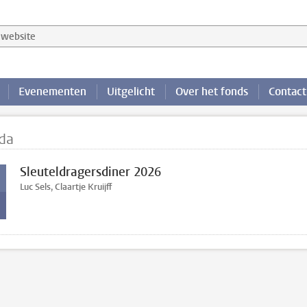
website
Evenementen
Uitgelicht
Over het fonds
Contact
da
Sleuteldragersdiner 2026
Luc Sels, Claartje Kruijff