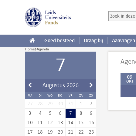
Ga direct naar de inhoud
Zoek in deze 
Zoekterm
Goed besteed
Draag bij
Aanvragen
Home
Agenda
7
Agen
09
OKT
Augustus
2026
MA
DI
WO
DO
VR
ZA
ZO
27
28
29
30
31
1
2
3
4
5
6
7
8
9
10
11
12
13
14
15
16
17
18
19
20
21
22
23