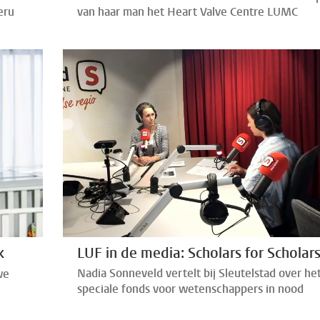
eru
van haar man het Heart Valve Centre LUMC
LUF in de media: Scholars for Scholar
k
Nadia Sonneveld vertelt bij Sleutelstad over he
we
speciale fonds voor wetenschappers in nood