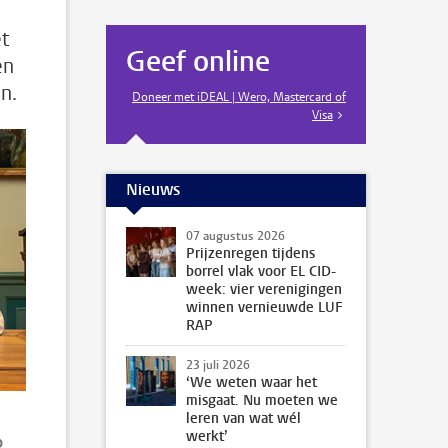
t
Geef online
en
n.
Doneer met iDEAL | Wero, Mastercard of
Visa
Nieuws
07 augustus 2026
Prijzenregen tijdens
borrel vlak voor EL CID-
week: vier verenigingen
winnen vernieuwde LUF
RAP
23 juli 2026
‘We weten waar het
misgaat. Nu moeten we
leren van wat wél
werkt’
p