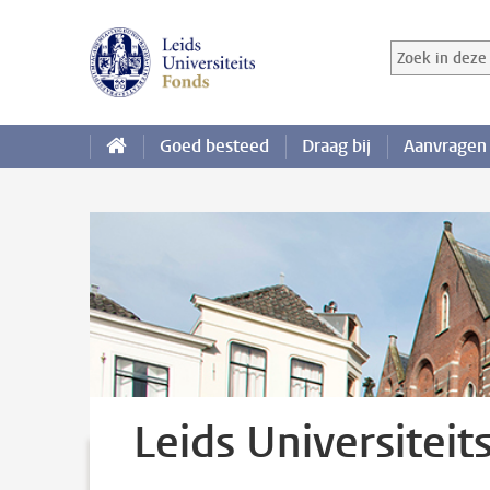
Ga direct naar de inhoud
Zoek in deze 
Zoekterm
Goed besteed
Draag bij
Aanvragen
Leids Universiteit