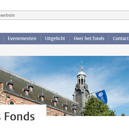
website
Evenementen
Uitgelicht
Over het fonds
Contact
s Fonds