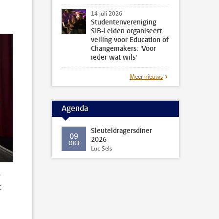
14 juli 2026
Studentenvereniging
SIB-Leiden organiseert
veiling voor Education of
Changemakers: 'Voor
ieder wat wils'
Meer nieuws
Agenda
Sleuteldragersdiner
09
2026
OKT
Luc Sels
s
t