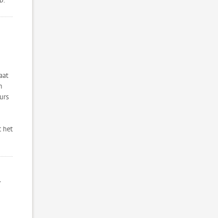
b.
aat
m
urs
 het
r