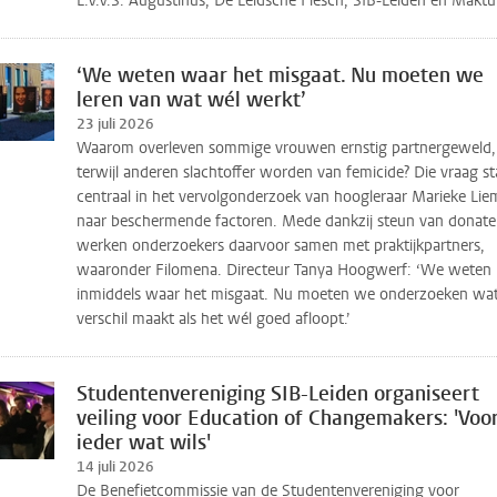
L.V.V.S. Augustinus, De Leidsche Flesch, SIB-Leiden en Maktu
‘We weten waar het misgaat. Nu moeten we
leren van wat wél werkt’
23 juli 2026
Waarom overleven sommige vrouwen ernstig partnergeweld,
terwijl anderen slachtoffer worden van femicide? Die vraag st
centraal in het vervolgonderzoek van hoogleraar Marieke Lie
naar beschermende factoren. Mede dankzij steun van donate
werken onderzoekers daarvoor samen met praktijkpartners,
waaronder Filomena. Directeur Tanya Hoogwerf: ‘We weten
inmiddels waar het misgaat. Nu moeten we onderzoeken wat
verschil maakt als het wél goed afloopt.’
Studentenvereniging SIB-Leiden organiseert
veiling voor Education of Changemakers: 'Voo
ieder wat wils'
14 juli 2026
De Benefietcommissie van de Studentenvereniging voor