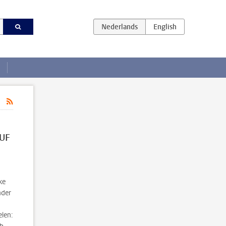
LUF
ke
nder
elen: