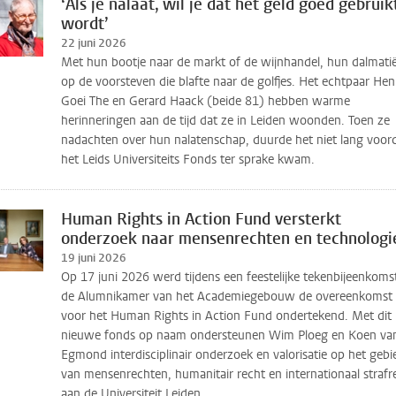
‘Als je nalaat, wil je dat het geld goed gebruik
wordt’
22 juni 2026
Met hun bootje naar de markt of de wijnhandel, hun dalmati
op de voorsteven die blafte naar de golfjes. Het echtpaar Hen
Goei The en Gerard Haack (beide 81) hebben warme
herinneringen aan de tijd dat ze in Leiden woonden. Toen ze
nadachten over hun nalatenschap, duurde het niet lang voor
het Leids Universiteits Fonds ter sprake kwam.
Human Rights in Action Fund versterkt
onderzoek naar mensenrechten en technologi
19 juni 2026
Op 17 juni 2026 werd tijdens een feestelijke tekenbijeenkomst
de Alumnikamer van het Academiegebouw de overeenkomst
voor het Human Rights in Action Fund ondertekend. Met dit
nieuwe fonds op naam ondersteunen Wim Ploeg en Koen va
Egmond interdisciplinair onderzoek en valorisatie op het gebi
van mensenrechten, humanitair recht en internationaal strafr
aan de Universiteit Leiden.