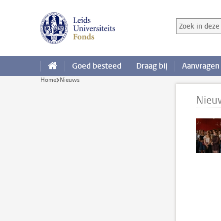
Ga direct naar de inhoud
Zoek in deze 
Zoekterm
Goed besteed
Draag bij
Aanvragen
Home
Nieuws
Nieu