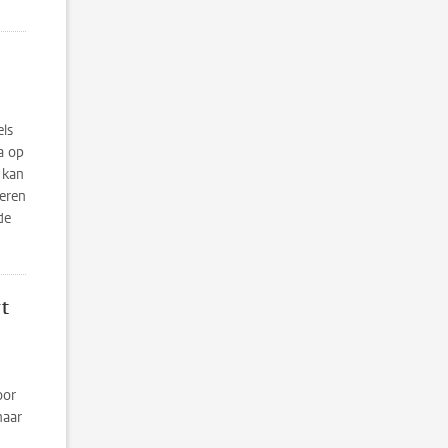
els
a op
 kan
eren
de
rt
oor
haar