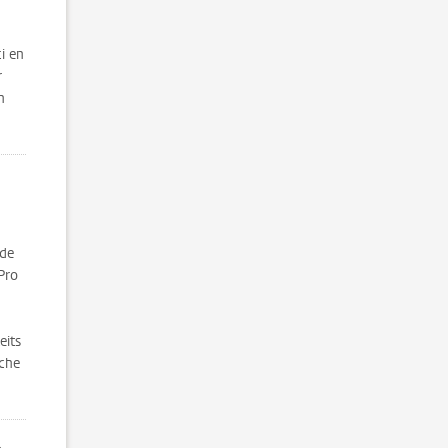
i en
r
n
 de
Pro
eits
sche