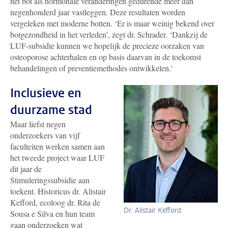
het bot als hormonale veranderingen gedurende meer dan
negenhonderd jaar vastleggen. Deze resultaten worden
vergeleken met moderne botten. ‘Er is maar weinig bekend over
botgezondheid in het verleden’, zegt dr. Schrader. ‘Dankzij de
LUF-subsidie kunnen we hopelijk de precieze oorzaken van
osteoporose achterhalen en op basis daarvan in de toekomst
behandelingen of preventiemethodes ontwikkelen.’
Inclusieve en
duurzame stad
Maar liefst negen
onderzoekers van vijf
faculteiten werken samen aan
het tweede project waar LUF
dit jaar de
Stimuleringssubsidie aan
toekent. Historicus dr. Alistair
Kefford, ecoloog dr. Rita de
Dr. Alistair Kefford
Sousa e Silva en hun team
gaan onderzoeken wat