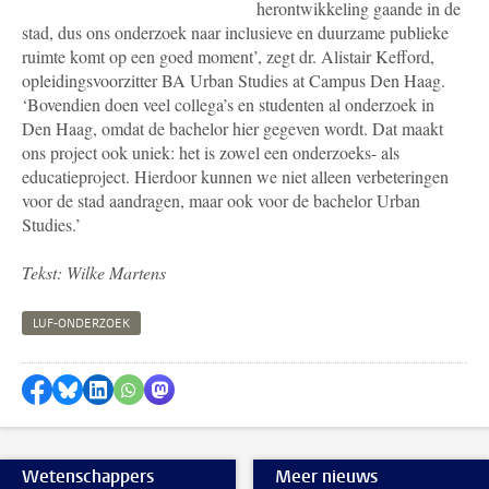
herontwikkeling gaande in de
stad, dus ons onderzoek naar inclusieve en duurzame publieke
ruimte komt op een goed moment’, zegt dr. Alistair Kefford,
opleidingsvoorzitter BA Urban Studies at Campus Den Haag
.
‘Bovendien doen veel collega’s en studenten al onderzoek in
Den Haag, omdat de bachelor hier gegeven wordt. Dat maakt
ons project ook uniek: het is zowel een onderzoeks- als
educatieproject. Hierdoor kunnen we niet alleen verbeteringen
voor de stad aandragen, maar ook voor de bachelor Urban
Studies.’
Tekst: Wilke Martens
LUF-ONDERZOEK
Delen op Facebook
Delen via Bluesky
Delen op LinkedIn
Delen via WhatsApp
Delen via Mastodon
Wetenschappers
Meer nieuws