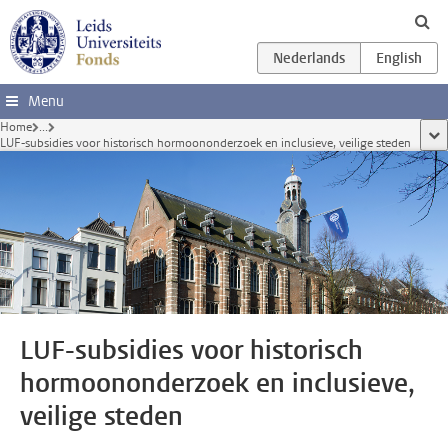
Ga direct naar de inhoud
Menu
Home
...
too
LUF-subsidies voor historisch hormoononderzoek en inclusieve, veilige steden
LUF-subsidies voor historisch
hormoononderzoek en inclusieve,
veilige steden