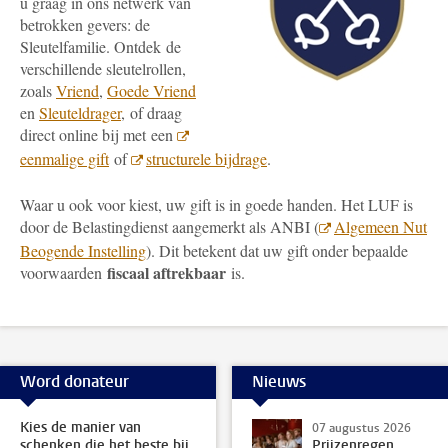
u graag in ons netwerk van
betrokken gevers: de
Sleutelfamilie. Ontdek de
verschillende sleutelrollen,
zoals
Vriend
,
Goede Vriend
en
Sleuteldrager
, of draag
direct online bij met een
eenmalige gift
of
structurele bijdrage
.
Waar u ook voor kiest, uw gift is in goede handen. Het LUF is
door de Belastingdienst aangemerkt als ANBI (
Algemeen Nut
Beogende Instelling
). Dit betekent dat uw gift onder bepaalde
fiscaal aftrekbaar
voorwaarden
is.
Word donateur
Nieuws
Kies de manier van
07 augustus 2026
schenken die het beste bij
Prijzenregen