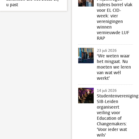
u past
tijdens borrel vlak
voor EL CID-
week: vier
verenigingen
winnen
vernieuwde LUF
RAP
23 juli 2026
‘We weten waar
het misgaat. Nu
moeten we leren
van wat wél
werkt’
14 juli 2026
Studentenvereniging
SIB-Leiden
organiseert
veiling voor
Education of
Changemakers:
'Voor ieder wat
wils'