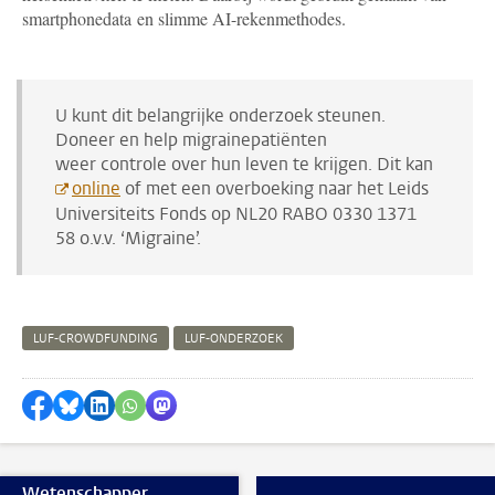
smartphonedata en slimme AI-rekenmethodes.
U kunt dit belangrijke onderzoek steunen.
Doneer en help migrainepatiënten
weer controle over hun leven te krijgen. Dit kan
online
of met een overboeking naar het Leids
Universiteits Fonds op NL20 RABO 0330 1371
58 o.v.v. ‘Migraine’.
LUF-CROWDFUNDING
LUF-ONDERZOEK
Delen op Facebook
Delen via Bluesky
Delen op LinkedIn
Delen via WhatsApp
Delen via Mastodon
Wetenschapper