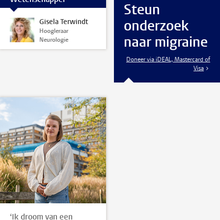
Steun
onderzoek
Gisela Terwindt
Hoogleraar
naar migraine
Neurologie
Doneer via iDEAL, Mastercard of
Visa
‘Ik droom van een