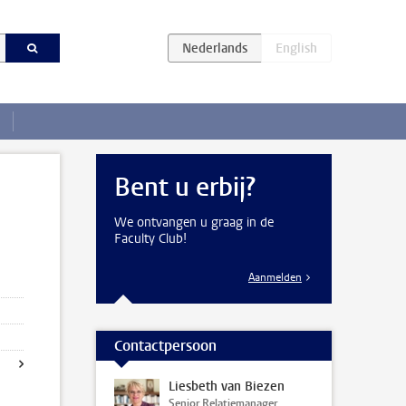
Bent u erbij?
We ontvangen u graag in de
Faculty Club!
Aanmelden
Contactpersoon
Liesbeth van Biezen
Senior Relatiemanager