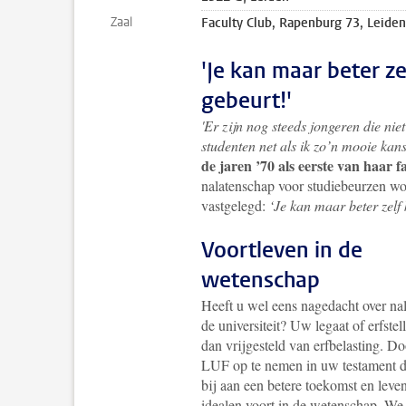
Zaal
Faculty Club, Rapenburg 73, Leiden
'Je kan maar beter z
gebeurt!'
'Er zijn nog steeds jongeren die nie
studenten net als ik zo’n mooie kans
de jaren ’70 als eerste van haar 
nalatenschap voor studiebeurzen wor
vastgelegd:
‘Je kan maar beter zelf 
Voortleven in de
wetenschap
Heeft u wel eens nagedacht over na
de universiteit? Uw legaat of erfstell
dan vrijgesteld van erfbelasting. Do
LUF op te nemen in uw testament d
bij aan een betere toekomst en lev
idealen voort in de wetenschap. We 