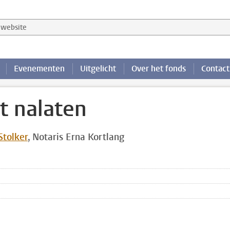
website
Evenementen
Uitgelicht
Over het fonds
Contact
t nalaten
Stolker
Notaris Erna Kortlang