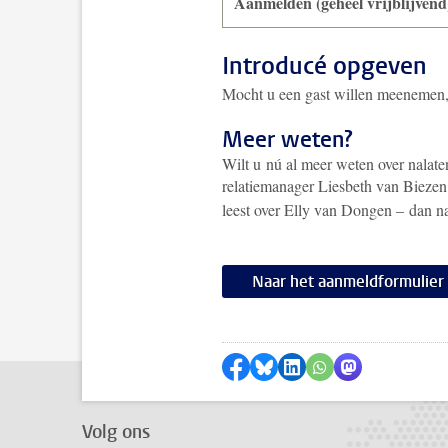
Aanmelden (geheel vrijblijven
Introducé opgeven
Mocht u een gast willen meenemen, 
Meer weten?
Wilt u nú al meer weten over nalaten
relatiemanager Liesbeth van Bieze
leest over Elly van Dongen – dan n
Naar het aanmeldformulier
Delen op Facebook
Delen via Bluesky
Delen op LinkedIn
Delen via WhatsA
Delen via Mas
Volg ons