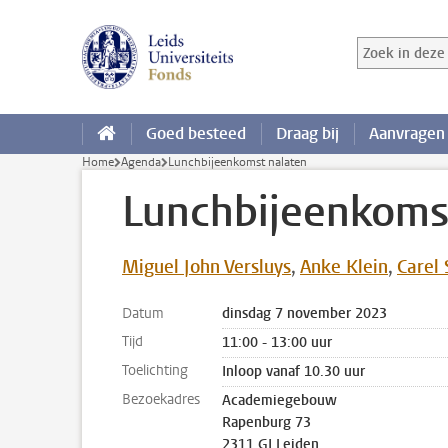
Ga direct naar de inhoud
Zoek in deze 
Zoekterm
Goed besteed
Draag bij
Aanvragen
Home
Agenda
Lunchbijeenkomst nalaten
Lunchbijeenkoms
Miguel John Versluys
Anke Klein
Carel 
Datum
dinsdag 7 november 2023
Tijd
11:00 - 13:00 uur
Toelichting
Inloop vanaf 10.30 uur
Bezoekadres
Academiegebouw
Rapenburg 73
2311 GJ Leiden