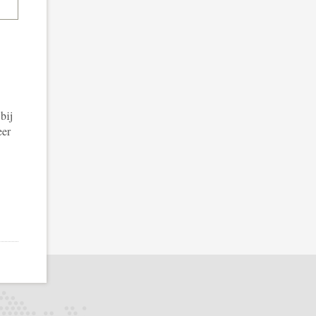
bij
eer