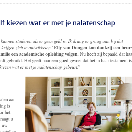
elf kiezen wat er met je nalatenschap
t kunnen studeren als er geen geld is. Ik draag er graag aan bij dat
Elly van Dongen kon dankzij een beurs
 krijgen zich te ontwikkelen.'
familie een academische opleiding volgen.
Nu heeft zij bepaald dat haa
dt gebruikt. Het geeft haar een goed gevoel dat het in haar testament is
kiezen wat er met je nalatenschap gebeurt!’
laten aan
ing is
or het
raagt u
en uw
vertellen