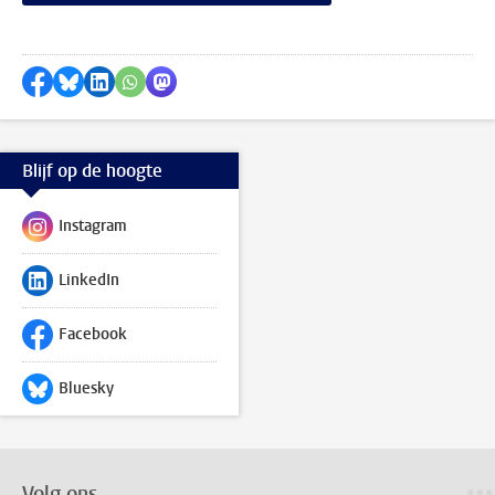
Delen op Facebook
Delen via Bluesky
Delen op LinkedIn
Delen via WhatsApp
Delen via Mastodon
Blijf op de hoogte
Instagram
Volg ons op
LinkedIn
Volg ons op
Facebook
Volg ons op
Bluesky
Volg ons op
Volg ons