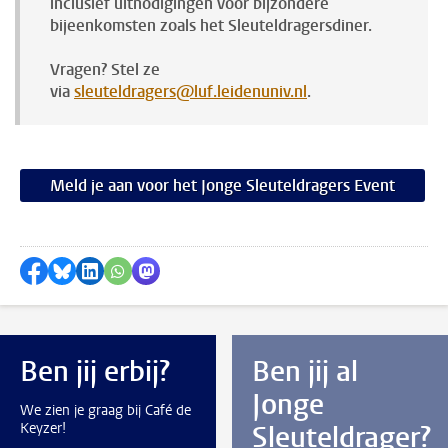
inclusief uitnodigingen voor bijzondere
bijeenkomsten zoals het Sleuteldragersdiner.
Vragen? Stel ze
via
sleuteldragers@luf.leidenuniv.nl
.
Meld je aan voor het Jonge Sleuteldragers Event
Delen op Facebook
Delen via Bluesky
Delen op LinkedIn
Delen via WhatsApp
Delen via Mastodon
Ben jij erbij?
Ben jij al
Jonge
We zien je graag bij Café de
Keyzer!
Sleuteldrager?