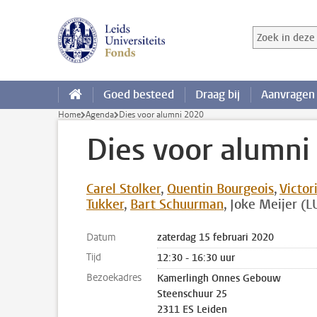
Ga direct naar de inhoud
Zoek in deze 
Zoekterm
Goed besteed
Draag bij
Aanvragen
Home
Agenda
Dies voor alumni 2020
Dies voor alumni
Carel Stolker
Quentin Bourgeois
Victor
Tukker
Bart Schuurman
Joke Meijer (
Datum
zaterdag 15 februari 2020
Tijd
12:30 - 16:30 uur
Bezoekadres
Kamerlingh Onnes Gebouw
Steenschuur 25
2311 ES Leiden