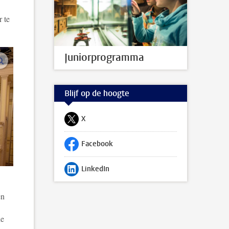
 te
Juniorprogramma
vergroot afbeeldingen
Blijf op de hoogte
X
Volg ons op
Facebook
Volg ons op
LinkedIn
Volg ons op
en
ie