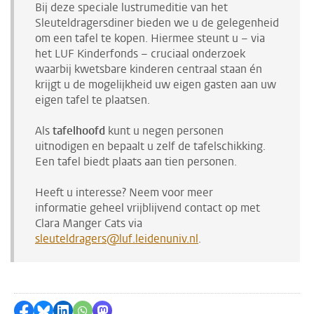
Bij deze speciale lustrumeditie van het
Sleuteldragersdiner bieden we u de gelegenheid
om een tafel te kopen. Hiermee steunt u − via
het LUF Kinderfonds − cruciaal onderzoek
waarbij kwetsbare kinderen centraal staan én
krijgt u de mogelijkheid uw eigen gasten aan uw
eigen tafel te plaatsen.
Als
tafelhoofd
kunt u negen personen
uitnodigen en bepaalt u zelf de tafelschikking.
Een tafel biedt plaats aan tien personen.
Heeft u interesse? Neem voor meer
informatie geheel vrijblijvend contact op met
Clara Manger Cats via
sleuteldragers@luf.leidenuniv.nl
.
Delen op Facebook
Delen via Bluesky
Delen op LinkedIn
Delen via WhatsApp
Delen via Mastodon