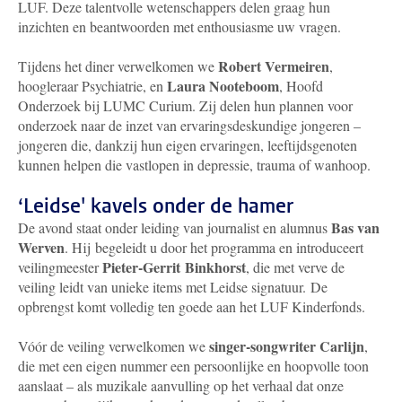
LUF. Deze talentvolle wetenschappers delen graag hun
inzichten en beantwoorden met enthousiasme uw vragen.
Robert Vermeiren
Tijdens het diner verwelkomen we
,
Laura Nooteboom
hoogleraar Psychiatrie, en
, Hoofd
Onderzoek bij LUMC Curium. Zij delen hun plannen voor
onderzoek naar de inzet van ervaringsdeskundige jongeren –
jongeren die, dankzij hun eigen ervaringen, leeftijdsgenoten
kunnen helpen die vastlopen in depressie, trauma of wanhoop.
‘Leidse' kavels onder de hamer
Bas van
De avond staat onder leiding van journalist en alumnus
Werven
. Hij begeleidt u door het programma en introduceert
Pieter-Gerrit Binkhorst
veilingmeester
, die met verve de
veiling leidt van unieke items met Leidse signatuur. De
opbrengst komt volledig ten goede aan het LUF Kinderfonds.
singer-songwriter Carlijn
Vóór de veiling verwelkomen we
,
die met een eigen nummer een persoonlijke en hoopvolle toon
aanslaat – als muzikale aanvulling op het verhaal dat onze