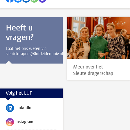
Heeft u
vragen?
Laat het ons weten via
sleuteldragers@luf.leidenuniv.nl.
Meer over het
Sleuteldragerschap
Volg het LUF
LinkedIn
Volg ons op
Instagram
Volg ons op