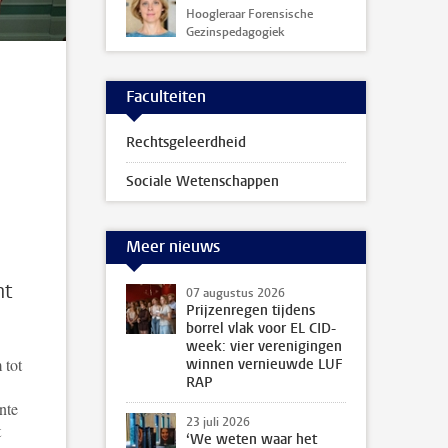
Hoogleraar Forensische
Gezinspedagogiek
Faculteiten
Rechtsgeleerdheid
Sociale Wetenschappen
Meer nieuws
n
ht
07 augustus 2026
Prijzenregen tijdens
borrel vlak voor EL CID-
week: vier verenigingen
 tot
winnen vernieuwde LUF
RAP
nte
23 juli 2026
t
‘We weten waar het