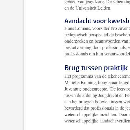
gebied van jeugdzorg.
De schenking
en de Universiteit Leiden.
Aandacht voor kwetsb
Hans Lomans, voorzitter Pro Juventu
pedagogisch perspectief de bescherm
onderzoeken en beantwoorden van rel
besluitvorming door professionals, w
professionals om hun verantwoordel
Brug tussen praktij
Het programma van de tekenceremon
Mariëlle Bruning, hoogleraar Jeugdr
Juventute onderstreepte. '
De leersto
tussen de afdeling Jeugdrecht en 
aan het bruggen bouwen tussen weten
bevorderd dat professionals in de 
wetenschappelijke inzichten. Daarna
wetenschappelijke aandacht verdien