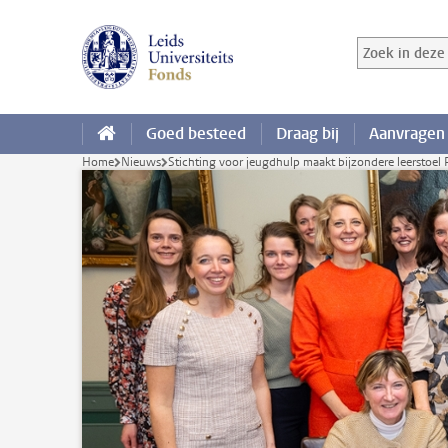
Ga direct naar de inhoud
Zoek in deze 
Zoekterm
Goed besteed
Draag bij
Aanvragen
Home
Nieuws
Stichting voor jeugdhulp maakt bijzondere leerstoel