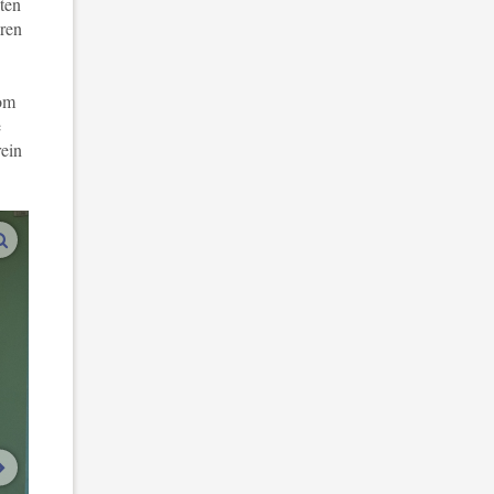
hten
eren
 om
e
rein
vergroot afbeeldingen
volgende afbeelding