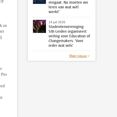
LUF
misgaat. Nu moeten we
leren van wat wél
werkt’
14 juli 2026
h en
Studentenvereniging
het
SIB-Leiden organiseert
veiling voor Education of
ij
Changemakers: 'Voor
ieder wat wils'
Meer nieuws
er
g Pro
eed
an