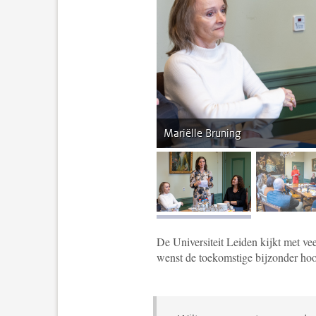
Mariëlle Bruning
afbeelding 1
af
De Universiteit Leiden kijkt met v
wenst de toekomstige bijzonder hoo