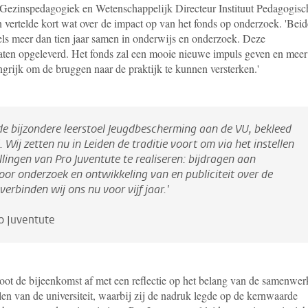
Gezinspedagogiek en Wetenschappelijk Directeur Instituut Pedagogisc
 vertelde kort wat over
de impact op van het fonds op onderzoek. '
B
eid
s meer dan tien jaar samen in onderwijs en onderzoek. Deze
aten opgeleverd. Het fonds zal een mooie nieuwe impuls geven en meer
angrijk om de bruggen naar de praktijk te kunnen versterken.'
 de bijzondere leerstoel Jeugdbescherming aan de VU, bekleed
. Wij zetten nu in Leiden de traditie voort om via het instellen
llingen van Pro Juventute te realiseren: bijdragen aan
oor onderzoek en ontwikkeling van en publiciteit over de
erbinden wij ons nu voor vijf jaar.'
o Juventute
loot de bijeenkomst af met een reflectie op het belang van de samenwer
len van de universiteit, waarbij zij de nadruk legde op de kernwaarde