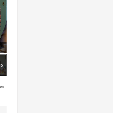
volgende miniatuur afbeeldingen
ding 5
afbeelding 6
afbeelding 7
 en