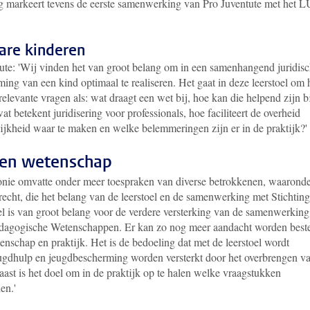
 markeert tevens de eerste samenwerking van Pro Juventute met het 
are kinderen
te: '
Wij vinden het van groot belang om in een samenhangend juridisc
ing van een kind optimaal te realiseren. Het gaat in deze leerstoel om 
evante vragen als: wat draagt een wet bij, hoe kan die helpend zijn b
at betekent juridisering voor professionals, hoe faciliteert de overheid
ijkheid waar te maken en welke belemmeringen zijn er in de praktijk?'
k en wetenschap
ie omvatte onder meer toespraken van diverse betrokkenen, waarond
echt, die het belang van de leerstoel en de samenwerking met Stichtin
el is van groot belang voor de verdere versterking van de samenwerking
Pedagogische Wetenschappen. Er kan zo nog meer aandacht worden best
schap en praktijk. Het is de bedoeling dat met de leerstoel wordt
jeugdhulp en jeugdbescherming worden versterkt door het overbrengen v
ast is het doel om in de praktijk op te halen welke vraagstukken
en.'