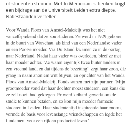
of studenten steunen. Met In Memoriam-schenken krijgt
een bijdrage aan de Universiteit Leiden extra diepte.
Nabestaanden vertellen.
Voor Wanda Ploos van Amstel-Malefeijt was het niet
vanzelfsprekend dat ze zou studeren. Ze werd in 1929 geboren
in de buurt van Warschau, als kind van een Nederlandse vader
en een Poolse moeder. Via Duitsland kwamen ze in de oorlog
naar Nederland. Nadat haar vader was overleden, bleef ze met
haar moeder achter. ‘Ze waren eigenlijk twee buitenlanders in
een vreemd land, en dat tijdens de bezetting’, zegt haar zoon, die
graag in naam anoniem wilt blijven, en oprichter van het Wanda
Ploos van Amstel-Malefeijt Fonds samen met zijn partner. ‘Mijn
grootmoeder vond dat haar dochter moest studeren, een kans die
ze zelf nooit had gekregen. Er werd keihard gewerkt om de
studie te kunnen betalen, en zo kon mijn moeder farmacie
studeren in Leiden. Haar studententijd inspireerde haar enorm,
vormde de basis voor levenslange vriendschappen en legde het
fundament voor een rijk en productief leven.’