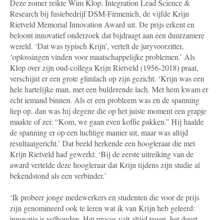
Deze zomer reikte Wim Klop, Integration Lead Science &
Research bij fusiebedrijf DSM-Firmenich, de vijfde Krijn
Rietveld Memorial Innovation Award uit. De prijs erkent en
beloont innovatief onderzoek dat bijdraagt aan een duurzamere
wereld. ‘Dat was typisch Krijn’, vertelt de juryvoorzitter,
‘oplossingen vinden voor maatschappelijke problemen.’ Als
Klop over zijn oud-collega Krijn Rietveld (1956-2018) praat,
verschijnt er een grote glimlach op zijn gezicht. ‘Krijn was een
hele hartelijke man, met een bulderende lach. Met hem kwam er
echt iemand binnen. Als er een probleem was en de spanning
liep op, dan was hij degene die op het juiste moment een grapje
maakte of zei: “Kom, we gaan even koffie pakken.” Hij haalde
de spanning er op een luchtige manier uit, maar was altijd
resultaatgericht.’ Dat beeld herkende een hoogleraar die met
Krijn Rietveld had gewerkt. ‘Bij de eerste uitreiking van de
award vertelde deze hoogleraar dat Krijn tijdens zijn studie al
bekendstond als een verbinder.’
‘Ik probeer jonge medewerkers en studenten die voor de prijs
zijn genomineerd ook te leren wat ik van Krijn heb geleerd:
innovatie is volhouden. Het proces valt altijd tegen, het duurt