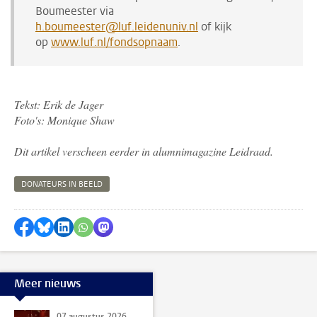
Boumeester via
h.boumeester@luf.leidenuniv.nl
of kijk
op
www.luf.nl/fondsopnaam
.
Tekst: Erik de Jager
Foto's: Monique Shaw
Dit artikel verscheen eerder in alumnimagazine Leidraad.
DONATEURS IN BEELD
Delen op Facebook
Delen via Bluesky
Delen op LinkedIn
Delen via WhatsApp
Delen via Mastodon
Meer nieuws
07 augustus 2026