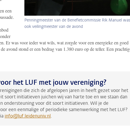
en een
bassade.
Penningmeester van de Benefietcommissie Rik Manuel wa
ook veilingmeester van de avond
anbod
 onder
en. Er was voor ieder wat wils, wat zorgde voor een energieke en goed
de avond stond er een bedrag van 1.380 euro op de teller. Een prachtig
n voor het LUF met jouw vereniging?
renigingen die zich de afgelopen jaren in heeft gezet voor het
it soort initiatieven juichen wij van harte toe en we staan dan
en ondersteuning voor dit soort initiatieven. Wil je de
oor een eenmalige of periodieke samenwerking met het LUF?
via
info@luf.leidenuniv.nl
.