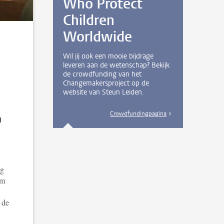
Who Protect
Children
Worldwide
Wil jij ook een mooie bijdrage
leveren aan de wetenschap? Bekijk
de crowdfunding van het
Changemakersproject op de
website van Steun Leiden.
Crowdfundingpagina
n
ng
om
 de