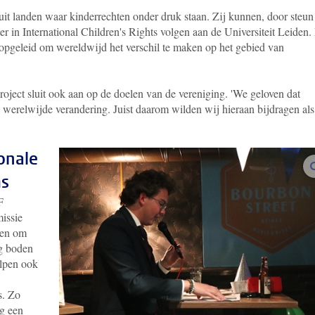
 uit landen waar kinderrechten onder druk staan. Zij kunnen, door steun
 in International Children's Rights volgen aan de Universiteit Leiden.
 opgeleid om wereldwijd het verschil te maken op het gebied van
project sluit ook aan op de doelen van de vereniging. '
We geloven dat
e werelwijde verandering. Juist daarom wilden wij hieraan bijdragen als
ionale
ms
F
issie
ren om
ng boden
elpen ook
s. Zo
g een