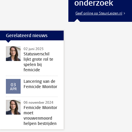
onderzoek
Geef online op SteunLeiden.nl
Gerelateerd nieuws
02 juni 2025
Statusverschil
lijkt grote rol te
spelen bij
femicide
Lancering van de
03
Femicide Monitor
APR
06 november 2024
Femicide Monitor
moet
vrouwenmoord
helpen bestrijden