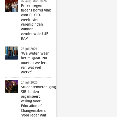
07 augustus 2026
Prijzenregen
tijdens borrel vlak
voor EL CID-
week: vier
verenigingen
winnen
vernieuwde LUF
RAP
23 juli 2026
‘We weten waar
het misgaat. Nu
moeten we leren
van wat wél
werkt’
14 juli 2026
Studentenvereniging
SIB-Leiden
organiseert
veiling voor
Education of
Changemakers:
'Voor ieder wat