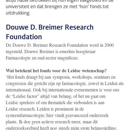
altijd nauw betrokken bij hun eigen vakgebied en de
universiteit en dat brengen ze met ‘hun’ fonds tot
uitdrukking.
Douwe D. Breimer Research
Foundation
De Douwe D. Breimer Research Foundation werd in 2000
ingesteld. Douwe Breimer is emeritus hoogleraar
Farmacologie en oud-rector magnificus.
Wat betekent het fonds voor de Leidse wetenschap?
‘Het fonds draagt bij aan symposia, workshops, seminars en
congressen die gericht zijn op farmacologie, zowel in Leiden als
internationaal. Ook bij internationale evenementen is voor ons
de “Leidse factor” altijd van belang, of het nu gaat om
Leidse sprekers of om thematiek die verbonden is aan
Leidse research. Leiden is prominent in de
systeemfarmacologie; hier vindt geavanceerd onderzoek
plaats. Ik doe geen actieve research meer, maar dit
onderzoeksgebied heeft nog steeds mijn grote belangstelling.