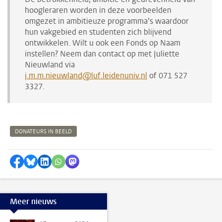
hoogleraren worden in deze voorbeelden
omgezet in ambitieuze programma’s waardoor
hun vakgebied en studenten zich blijvend
ontwikkelen. Wilt u ook een Fonds op Naam
instellen? Neem dan contact op met Juliette
Nieuwland via
j.m.m.nieuwland@luf.leidenuniv.nl
of 071 527
3327.
DONATEURS IN BEELD
Delen op Facebook
Delen via Bluesky
Delen op LinkedIn
Delen via WhatsApp
Delen via Mastodon
Meer nieuws