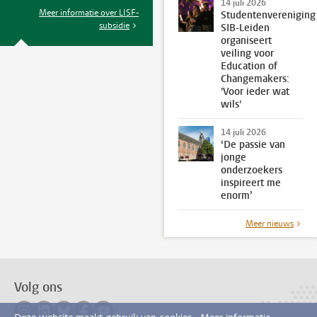
14 juli 2026
Meer informatie over LISF-
Studentenvereniging
subsidie
SIB-Leiden
organiseert
veiling voor
Education of
Changemakers:
'Voor ieder wat
wils'
14 juli 2026
‘De passie van
jonge
onderzoekers
inspireert me
enorm’
Meer nieuws
Volg ons
Volg ons op instagram
Volg ons op linkedin
Volg ons op bluesky
Volg ons op facebook
Volg ons op youtube