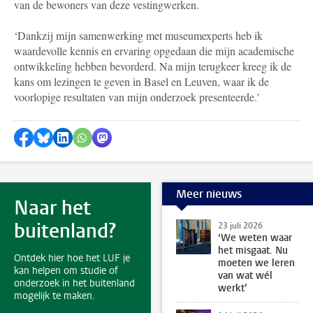
van de bewoners van deze vestingwerken.
‘Dankzij mijn samenwerking met museumexperts heb ik
waardevolle kennis en ervaring opgedaan die mijn academische
ontwikkeling hebben bevorderd. Na mijn terugkeer kreeg ik de
kans om lezingen te geven in Basel en Leuven, waar ik de
voorlopige resultaten van mijn onderzoek presenteerde.'
Delen op Facebook
Delen via Bluesky
Delen op LinkedIn
Delen via WhatsApp
Delen via Mastodon
Meer nieuws
Naar het
buitenland?
23 juli 2026
‘We weten waar
het misgaat. Nu
Ontdek hier hoe het LUF je
moeten we leren
kan helpen om studie of
van wat wél
onderzoek in het buitenland
werkt’
mogelijk te maken.