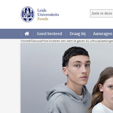
Ga direct naar de inhoud
Zoek in deze 
Zoekterm
Goed besteed
Draag bij
Aanvragen
Home
Nieuws
Hoe kinderen een stem te geven bij uithuisplaatsinge