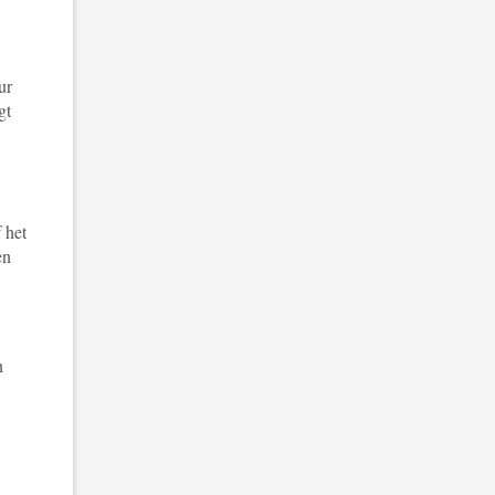
ur
gt
 het
en
n