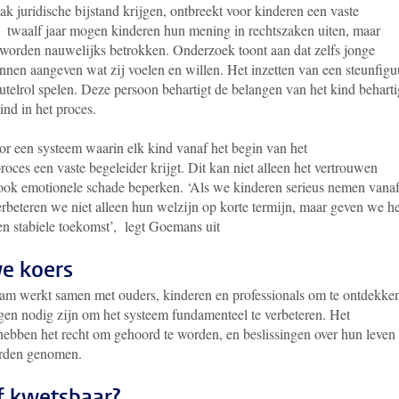
ak juridische bijstand krijgen, ontbreekt voor kinderen een vaste
f twaalf jaar mogen kinderen hun mening in rechtszaken uiten, maar
 worden nauwelijks betrokken. Onderzoek toont aan dat zelfs jonge
nen aangeven wat zij voelen en willen. Het inzetten van een steunfigu
eutelrol spelen. Deze persoon behartigt de belangen van het kind beharti
ind in het proces.
r een systeem waarin elk kind vanaf het begin van het
roces een vaste begeleider krijgt. Dit kan niet alleen het vertrouwen
 ook emotionele schade beperken. ‘Als we kinderen serieus nemen vanaf
rbeteren we niet alleen hun welzijn op korte termijn, maar geven we h
n stabiele toekomst’, legt Goemans uit
e koers
am werkt samen met ouders, kinderen en professionals om te ontdekke
gen nodig zijn om het systeem fundamenteel te verbeteren. Het
 hebben het recht om gehoord te worden, en beslissingen over hun leven
orden genomen.
of kwetsbaar?