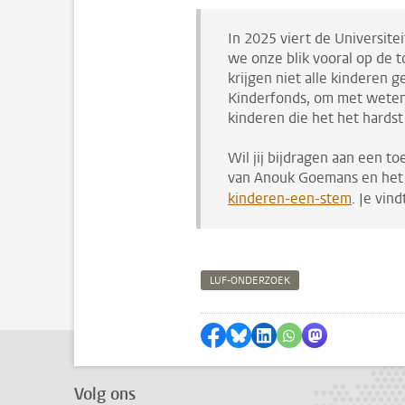
In 2025 viert de Universitei
we onze blik vooral op de t
krijgen niet alle kinderen
Kinderfonds, om met weten
kinderen die het het hards
Wil jij bijdragen aan een 
van Anouk Goemans en het
kinderen-een-stem
. Je vin
LUF-ONDERZOEK
Delen op Facebook
Delen via Bluesky
Delen op LinkedIn
Delen via WhatsA
Delen via Mas
Volg ons