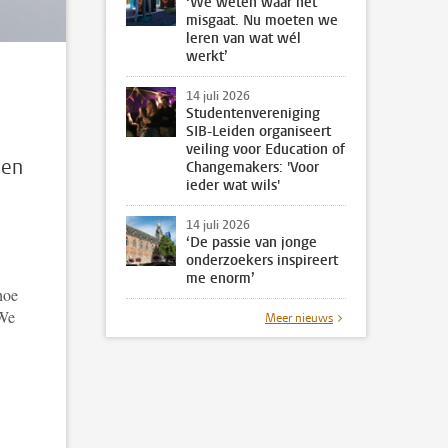
‘We weten waar het
misgaat. Nu moeten we
leren van wat wél
werkt’
14 juli 2026
Studentenvereniging
SIB-Leiden organiseert
veiling voor Education of
den
Changemakers: 'Voor
ieder wat wils'
14 juli 2026
‘De passie van jonge
onderzoekers inspireert
me enorm’
hoe
 We
Meer nieuws