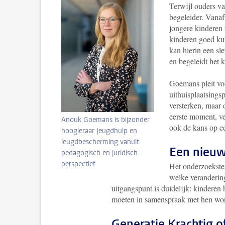
Terwijl ouders va
begeleider. Vana
jongere kinderen
kinderen goed kun
kan hierin een sl
en begeleidt het k
Goemans pleit voo
uithuisplaatsingsp
versterken, maar
eerste moment, ve
Anouk Goemans is bijzonder
ook de kans op ee
hoogleraar Jeugdhulp en
jeugdbescherming vanuit
Een nieuw
pedagogisch en juridisch
perspectief
Het onderzoekste
welke veranderin
uitgangspunt is duidelijk: kinderen
moeten in samenspraak met hen w
Generatie Krachtig 