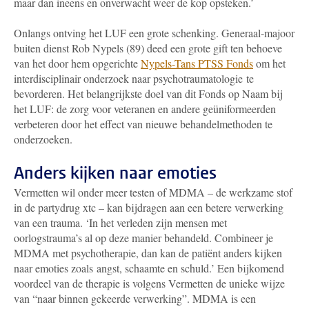
maar dan ineens en onverwacht weer de kop opsteken.’
Onlangs ontving het LUF een grote schenking. Generaal-majoor
buiten dienst Rob Nypels (89) deed een grote gift ten behoeve
van het door hem opgerichte
Nypels-Tans PTSS Fonds
om het
interdisciplinair onderzoek naar psychotraumatologie
te
bevorderen. Het belangrijkste doel van dit Fonds op Naam bij
het LUF: de zorg voor veteranen en andere geüniformeerden
verbeteren door het effect van nieuwe behandelmethoden te
onderzoeken.
Anders kijken naar emoties
Vermetten wil onder meer testen of MDMA – de werkzame stof
in de partydrug xtc – kan bijdragen aan een betere verwerking
van een trauma. ‘In het verleden zijn mensen met
oorlogstrauma’s al op deze manier behandeld. Combineer je
MDMA met psychotherapie, dan kan de patiënt anders kijken
naar emoties zoals angst, schaamte en schuld.’ Een bijkomend
voordeel van de therapie is volgens Vermetten de unieke wijze
van “naar binnen gekeerde verwerking”. MDMA is een