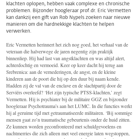
klachten oplopen, hebben vaak complexe en chronische
problemen. Bijzonder hoogleraar prof.dr. Eric Vermetten
kan dankzij een gift van Rob Nypels zoeken naar nieuwe
manieren om die hardnekkige klachten te helpen
verwerken.
Eric Vermetten herinnert het zich nog goed, het verhaal van de
veteraan die halverwege de jaren negentig zijn praktijk
binnenliep. Hij had last van angstklachten en was altijd alert,
achterdochtig en vermoeid. Keer op keer dacht hij terug aan
Srebrenica: aan de vernederingen, de angst, en de kleine
kinderen aan de poort die hij op den duur bij naam kende.
Hadden zij de val van de enclave en de slachtpartij door de
Serviërs overleefd? ‘Het zijn typische PTSS-klachten,’ zegt
Vermetten. Hij is psychiater bij de militaire GGZ en bijzonder
hoogleraar Psychotrauma’s aan het LUMC. In die functies werkt
hij al geruime tijd met getraumatiseerde militairen. ‘Bij sommige
mensen gaat zo’n traumatische gebeurtenis onder de huid zitten.
Ze kunnen worden geconfronteerd met schuldgevoelens en
nachtmerries die zich alleen met veel energie laten wegstoppen,