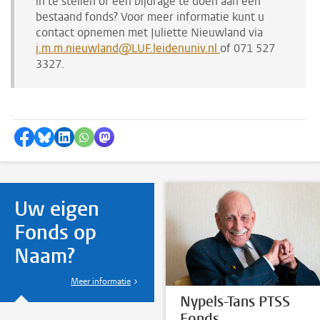
in te stellen of een bijdrage te doen aan een
bestaand fonds? Voor meer informatie kunt u
contact opnemen met Juliette Nieuwland via
j.m.m.nieuwland@LUF.leidenuniv.nl
of 071 527
3327.
Delen op Facebook
Delen via Bluesky
Delen op LinkedIn
Delen via WhatsApp
Delen via Mastodon
Uw eigen
Fonds op
Naam?
Meer informatie
Nypels-Tans PTSS
Fonds