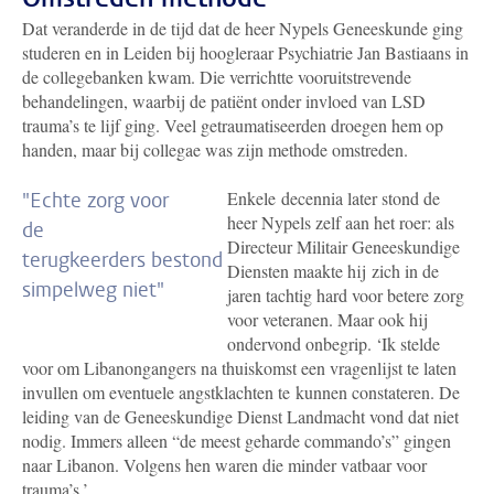
Dat veranderde in de tijd dat de heer Nypels Geneeskunde ging
studeren en in Leiden bij hoogleraar Psychiatrie Jan Bastiaans in
de collegebanken kwam. Die verrichtte vooruitstrevende
behandelingen, waarbij de patiënt onder invloed van LSD
trauma’s te lijf ging. Veel getraumatiseerden droegen hem op
handen, maar bij collegae was zijn methode omstreden.
Enkele decennia later stond de
"Echte zorg voor
heer Nypels zelf aan het roer: als
de
Directeur Militair Geneeskundige
terugkeerders bestond
Diensten maakte hij zich in de
simpelweg niet"
jaren tachtig hard voor betere zorg
voor veteranen. Maar ook hij
ondervond onbegrip. ‘Ik stelde
voor om Libanongangers na thuiskomst een vragenlijst te laten
invullen om eventuele angstklachten te kunnen constateren. De
leiding van de Geneeskundige Dienst Landmacht vond dat niet
nodig. Immers alleen “de meest geharde commando’s” gingen
naar Libanon. Volgens hen waren die minder vatbaar voor
trauma’s.’