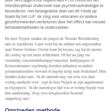
door hem opgerichte Nypels-Tans PTSS Fonds om het
interdisciplinair onderzoek naar psychotraumatologie te
bevorderen. Het belangrijkste doel van dit Fonds op
Naam bij het LUF: de zorg voor veteranen en andere
geüniformeerden verbeteren door het effect van nieuwe
behandelmethoden te onderzoeken.
De heer Nypels maakte als jongen de Tweede Wereldoorlog
mee in Apeldoorn. Later werd hij als militair arts uitgezonden
naar Nieuw-Guinea. Overal waar hij kwam, zag hij de sporen
die oorlog op een mens achterlaten. Of het nu ging om
voormalig concentratiekampgevangenen, Indiëgangers of
Koreaveteranen: regelmatig keerden militairen en andere
getraumatiseerden verward of angstig terug naar Nederland. Hun
families leden mee. ‘In de samenleving van toen was daar
weinig aandacht voor’, zegt de heer Nypels in zijn appartement
in Oegstgeest. ‘In die naoorlogse tijd was er weinig begrip voor
hun aandoening. Zorg voor terugkeerders bestond
simpelweg niet.’
Omstreden methode