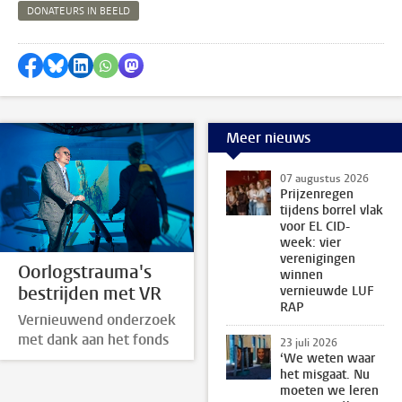
DONATEURS IN BEELD
Delen op Facebook
Delen via Bluesky
Delen op LinkedIn
Delen via WhatsApp
Delen via Mastodon
Meer nieuws
07 augustus 2026
Prijzenregen
tijdens borrel vlak
voor EL CID-
week: vier
verenigingen
Oorlogstrauma's
winnen
bestrijden met VR
vernieuwde LUF
RAP
Vernieuwend onderzoek
met dank aan het fonds
23 juli 2026
‘We weten waar
het misgaat. Nu
moeten we leren