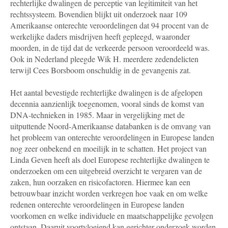
rechterlijke dwalingen de perceptie van legitimiteit van het
rechtssysteem. Bovendien blijkt uit onderzoek naar 109
Amerikaanse onterechte veroordelingen dat 94 procent van de
werkelijke daders misdrijven heeft gepleegd, waaronder
moorden, in de tijd dat de verkeerde persoon veroordeeld was.
Ook in Nederland pleegde Wik H. meerdere zedendelicten
terwijl Cees Borsboom onschuldig in de gevangenis zat.
Het aantal bevestigde rechterlijke dwalingen is de afgelopen
decennia aanzienlijk toegenomen, vooral sinds de komst van
DNA-technieken in 1985. Maar in vergelijking met de
uitputtende Noord-Amerikaanse databanken is de omvang van
het probleem van onterechte veroordelingen in Europese landen
nog zeer onbekend en moeilijk in te schatten. Het project van
Linda Geven heeft als doel Europese rechterlijke dwalingen te
onderzoeken om een uitgebreid overzicht te vergaren van de
zaken, hun oorzaken en risicofactoren. Hiermee kan een
betrouwbaar inzicht worden verkregen hoe vaak en om welke
redenen onterechte veroordelingen in Europese landen
voorkomen en welke individuele en maatschappelijke gevolgen
ontstaan. Daaruit voortvloeiend kan gerichter onderzoek worden