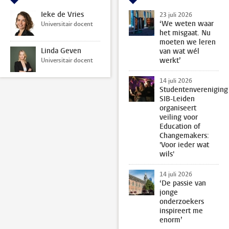
Ieke de Vries
23 juli 2026
‘We weten waar
Universitair docent
het misgaat. Nu
moeten we leren
Linda Geven
van wat wél
werkt’
Universitair docent
14 juli 2026
Studentenvereniging
SIB-Leiden
organiseert
veiling voor
Education of
Changemakers:
'Voor ieder wat
wils'
14 juli 2026
‘De passie van
jonge
onderzoekers
inspireert me
enorm’