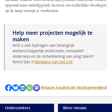
opgestart naar onderliggende factoren om rechterlijke dwalingen
op de lange termijn te voorkomen.
Help meer projecten mogelijk te
maken
Wilt u ook bijdragen aan belangrijk
wetenschappelijk onderzoek, innovatief
onderwijs en de ontwikkeling van jong talent?
Word dan
donateur van het LUF
.
Delen op Facebook
Delen via Bluesky
Delen op LinkedIn
Delen via WhatsApp
Delen via Mastodon
Redactie Faculteit der Rechtsgeleerdheid
Onderzoekers
Meer nieuws