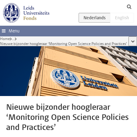
Ga direct naar de inhoud
Menu
Home
...
too
Nieuwe bijzonder hoogleraar ‘Monitoring Open Science Policies and Practices’
Nieuwe bijzonder hoogleraar
‘Monitoring Open Science Policies
and Practices’