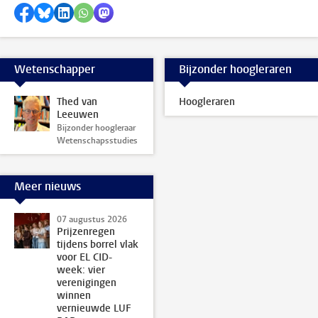
Delen op Facebook
Delen via Bluesky
Delen op LinkedIn
Delen via WhatsApp
Delen via Mastodon
Wetenschapper
Bijzonder hoogleraren
Thed van
Hoogleraren
Leeuwen
Bijzonder hoogleraar
Wetenschapsstudies
Meer nieuws
07 augustus 2026
Prijzenregen
tijdens borrel vlak
voor EL CID-
week: vier
verenigingen
winnen
vernieuwde LUF