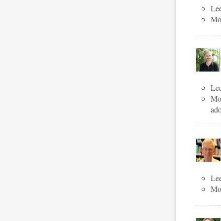
Lee
Mog
Lee
Mog
ado
Lee
Mog