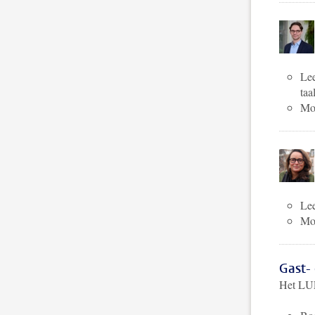
Lee
taa
Mog
Lee
Mo
Gast- 
Het LUF