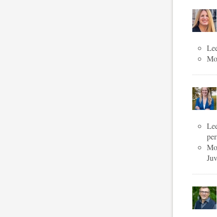
Lee
Mog
Lee
per
Mog
Juv