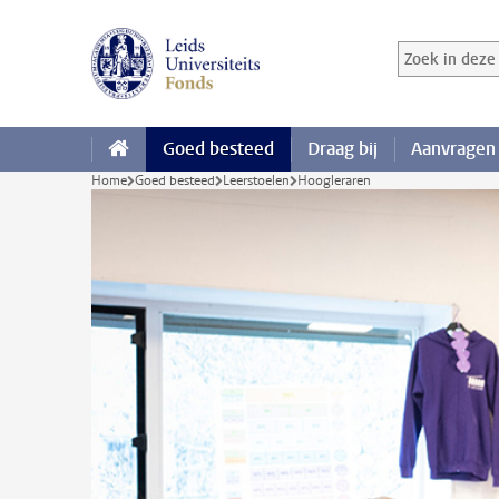
Ga direct naar de inhoud
Zoek in deze 
Zoekterm
Goed besteed
Draag bij
Aanvragen
Home
Goed besteed
Leerstoelen
Hoogleraren