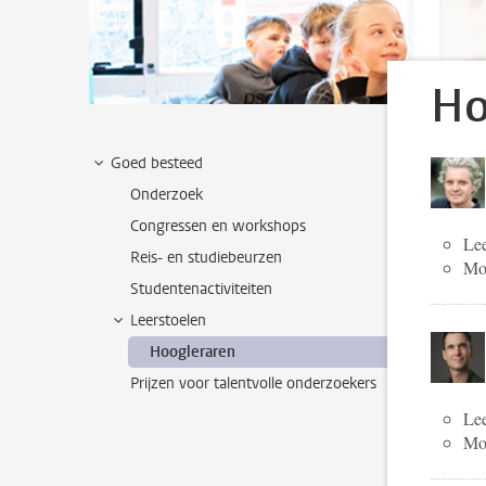
Ho
Goed besteed
Onderzoek
Congressen en workshops
Lee
Reis- en studiebeurzen
Mog
Studentenactiviteiten
Leerstoelen
Hoogleraren
Prijzen voor talentvolle onderzoekers
Lee
Mog