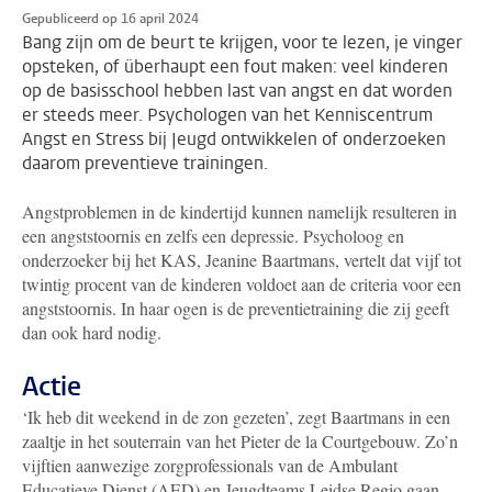
Gepubliceerd op 16 april 2024
Bang zijn om de beurt te krijgen, voor te lezen, je vinger
opsteken, of überhaupt een fout maken: veel kinderen
op de basisschool hebben last van angst en dat worden
er steeds meer. Psychologen van het Kenniscentrum
Angst en Stress bij Jeugd ontwikkelen of onderzoeken
daarom preventieve trainingen.
Angstproblemen in de kindertijd kunnen namelijk resulteren in
een angststoornis en zelfs een depressie. Psycholoog en
onderzoeker bij het KAS, Jeanine Baartmans, vertelt dat vijf tot
twintig procent van de kinderen voldoet aan de criteria voor een
angststoornis. In haar ogen is de preventietraining die zij geeft
dan ook hard nodig.
Actie
‘Ik heb dit weekend in de zon gezeten’, zegt Baartmans in een
zaaltje in het souterrain van het Pieter de la Courtgebouw. Zo’n
vijftien aanwezige zorgprofessionals van de Ambulant
Educatieve Dienst (AED) en Jeugdteams Leidse Regio gaan