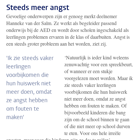
Steeds meer angst
Gevoelige onderwerpen zijn er genoeg merkt deelnemer
Hanneke van der Salm. Ze werkt als begeleider passend
onderwijs bij de AED en wordt door scholen ingeschakeld als
leerlingen problemen ervaren in de klas of daarbuiten. Angst is
een steeds groter probleem aan het worden, ziet zij.
‘Natuurlijk is ieder kind weleens
'Ik zie steeds vaker
zenuwachtig voor een spreekbeurt,
leerlingen
of wanneer er een stukje
voorbijkomen die
voorgelezen moet worden. Maar ik
hun huiswerk niet
zie steeds vaker leerlingen
meer doen, omdat
voorbijkomen die hun huiswerk
niet meer doen, omdat ze angst
ze angst hebben
hebben om fouten te maken. Of
om fouten te
bijvoorbeeld kinderen die bang
maken'
zijn om de school binnen te gaan
of die niet meer op school durven
te eten. Voor ons hele irreële
angsten, maar voor die kinderen zijn ze des te reëler.’