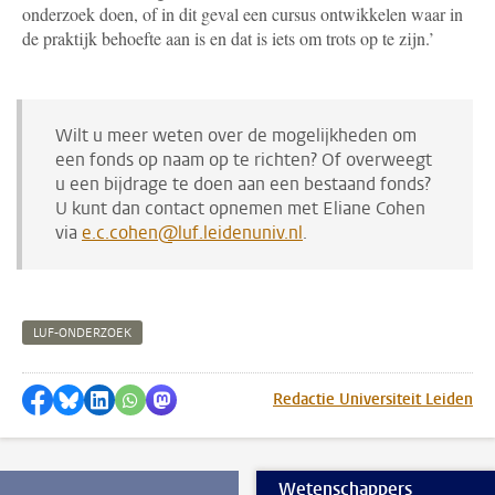
onderzoek doen, of in dit geval een cursus ontwikkelen waar in
de praktijk behoefte aan is en dat is iets om trots op te zijn.’
Wilt u meer weten over de mogelijkheden om
een fonds op naam op te richten? Of overweegt
u een bijdrage te doen aan een bestaand fonds?
U kunt dan contact opnemen met Eliane Cohen
via
e.c.cohen@luf.leidenuniv.nl
.
LUF-ONDERZOEK
Delen op Facebook
Delen via Bluesky
Delen op LinkedIn
Delen via WhatsApp
Delen via Mastodon
Redactie Universiteit Leiden
Wetenschappers