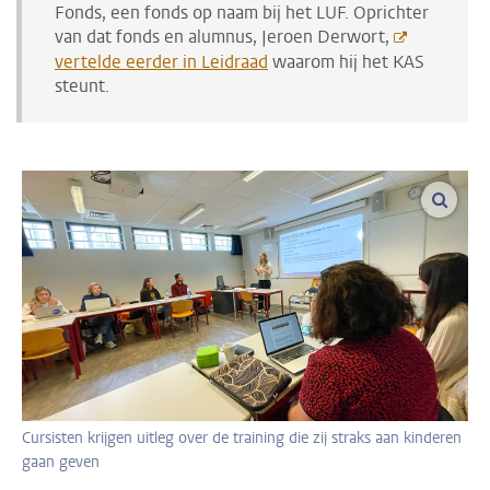
Fonds, een fonds op naam bij het LUF. Oprichter
van dat fonds en alumnus, Jeroen Derwort,
vertelde eerder in Leidraad
waarom hij het KAS
steunt.
vergro
Cursisten krijgen uitleg over de training die zij straks aan kinderen
gaan geven