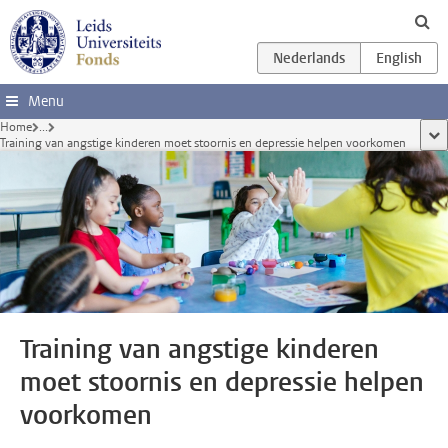
Ga direct naar de inhoud
Menu
Home
...
too
Training van angstige kinderen moet stoornis en depressie helpen voorkomen
Training van angstige kinderen
moet stoornis en depressie helpen
voorkomen