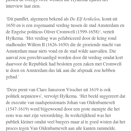
interview laat zien.
‘Dit pamflet, algemeen bekend als
De Elf Artikelen,
komt uit
1650 en is een zogenaamd verdrag tussen de stad Amsterdam en
de Engelse politicus Oliver Cromwell (1599-1658)‘, vertelt
Hylkema. ‘Het verdrag was gefabriceerd door de kring rond
stadhouder Willem II (1626-1650) die de groeiende macht van
Amsterdam maar niets vond en de stad wilde aanvallen. Die
aanval zou gerechtvaardigd worden door dit verdrag omdat kort
daarvoor de Republiek had besloten geen zaken met Cromwell
te doen en Amsterdam dus lak aan die afspraak zou hebben
gehad.’
‘Deze prent van Claes Janszoon Visscher uit 1619 is ook
politiek nepnieuws’, vervolgt Hylkema. ‘Het beeld suggereert dat
de executie van raadspensionaris Johan van Oldenbarnevelt
(1547-1619) werd bijgewoond door een grote menigte die het
eens was met zijn veroordeling. In werkelijkheid was het
publiek kleiner omdat veel burgers maar al te goed wisten dat het
proces tegen Van Oldenbarnevelt aan alle kanten rammelde.