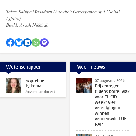
Tekst: Sabine Waasdorp (
Faculteit Governance and Global
Affairs)
Beeld: Arash Nikkhah
Delen op Facebook
Delen via Bluesky
Delen op LinkedIn
Delen via WhatsApp
Delen via Mastodon
Wetenschapper
Meer nieuws
Jacqueline
07 augustus 2026
Hylkema
Prijzenregen
tijdens borrel vlak
Universitair docent
voor EL CID-
week: vier
verenigingen
winnen
vernieuwde LUF
RAP