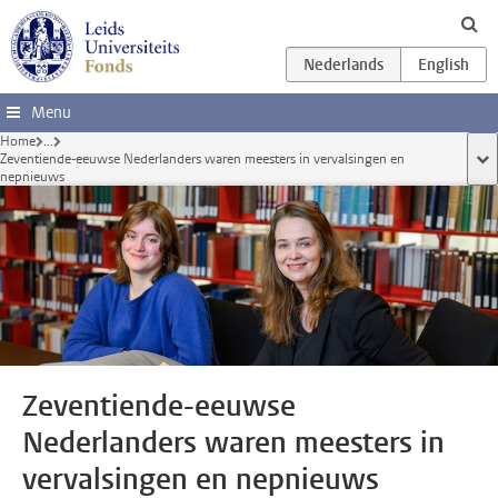
Ga direct naar de inhoud
Menu
Home
...
Zeventiende-eeuwse Nederlanders waren meesters in vervalsingen en
too
nepnieuws
Zeventiende-eeuwse
Nederlanders waren meesters in
vervalsingen en nepnieuws