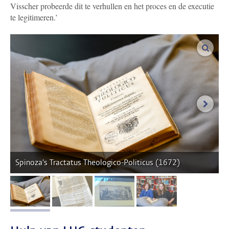
Visscher probeerde dit te verhullen en
het proces en de executie
te legitimeren.’
vergro
volgen
Spinoza's Tractatus Theologico-Politicus (1672)
afbeelding 1
afbeelding 2
afbeelding 3
afbeelding 4