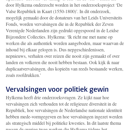
door Hylkema onderzocht worden in het onderzoeksproject ‘De
Valse Republiek in Kaart (1550-1800)’. In dit onderzoek,
mogelijk gemaakt door de donateurs van het
Leids Universiteits
Fonds
, worden vervalsingen die in de Republiek der Zeven
Verenigde Nederlanden zijn gedrukt opgespoord in de Leidse
Bijzondere Collecties. Hylkema: ‘Ik richt me met name op
werken die als authentiek worden aangeboden, maar waarvan de
inhoud bij elkaar gelogen is. Dus nepgeschiedenissen,
nepnieuws, verhalen over reizen die nooit zijn gemaakt of over
landen en volkeren die nooit hebben bestaan. Ook kijk ik naar
duplicaatvervalsingen, dus kopieën van reeds bestaande werken,
zoals roofdrukken.’
Vervalsingen voor politiek gewin
Hylkema heeft drie onderzoeksvragen. Ze kijkt naar hoe
vervalsingen zich verhouden tot de religieuze diversiteit in de
Republiek, hoe vervalsingen de Nederlandse nationale identiteit
hebben mede-vormgegeven en hoe vervalsingen ingezet werden
als strategisch middel bij politieke kwesties. In dit laatste thema
passen de overige twee werken die Hylkema tijdens het