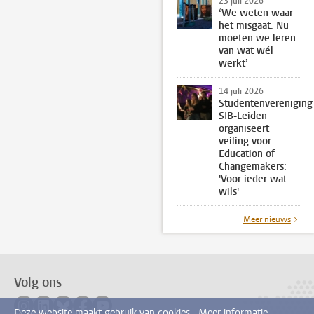
23 juli 2026
‘We weten waar
het misgaat. Nu
moeten we leren
van wat wél
werkt’
14 juli 2026
Studentenvereniging
SIB-Leiden
organiseert
veiling voor
Education of
Changemakers:
'Voor ieder wat
wils'
Meer nieuws
Volg ons
Volg ons op instagram
Volg ons op linkedin
Volg ons op bluesky
Volg ons op facebook
Volg ons op youtube
Deze website maakt gebruik van cookies.
Meer informatie.