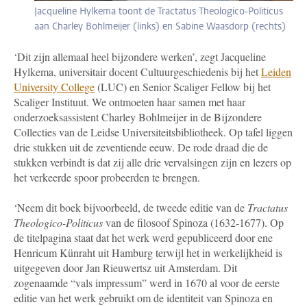
Jacqueline Hylkema toont de Tractatus Theologico-Politicus
aan Charley Bohlmeijer (links) en Sabine Waasdorp (rechts)
‘Dit zijn allemaal heel bijzondere werken’, zegt Jacqueline
Hylkema, universitair docent Cultuurgeschiedenis bij het
Leiden
University College
(LUC) en Senior Scaliger Fellow bij het
Scaliger Instituut. We ontmoeten haar samen met haar
onderzoeksassistent Charley Bohlmeijer in de Bijzondere
Collecties van de Leidse Universiteitsbibliotheek. Op tafel liggen
drie stukken uit de zeventiende eeuw. De rode draad die de
stukken verbindt is dat zij alle drie vervalsingen zijn en lezers op
het verkeerde spoor probeerden te brengen.
‘Neem dit boek bijvoorbeeld, de tweede editie van de
Tractatus
Theologico-Politicus
van de filosoof Spinoza (1632-1677). Op
de titelpagina staat dat het werk werd gepubliceerd door ene
Henricum Künraht uit Hamburg terwijl het in werkelijkheid is
uitgegeven door Jan Rieuwertsz uit Amsterdam. Dit
zogenaamde “vals impressum” werd in 1670 al voor de eerste
editie van het werk gebruikt om de identiteit van Spinoza en