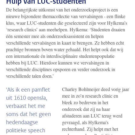
Hulp van LUC-studenten
De belangrijkste uitkomst van het onderzoeksproject is een
nieuwe bijzondere themacollectie van vervalsingen - een flinke
klus, waar LUC-studenten die geselecteerd zijn voor Hylkema’s
‘research clinics’ aan meehelpen. Hylkema: ‘Studenten draaien
één semester mee als onderzoeksassistent en helpen
verschillende vervalsingen in kaart te brengen. Ze hebben echt
prachtige bronnen boven water gehaald. Het helpt ook dat wij
een internationale én interdisciplinaire studentenpopulatie
hebben bij LUC. Hierdoor kunnen we vervalsingen in
verschillende disciplines opsporen en verder onderzoek in
verschillende talen doen.’
Charley Bohlmeijer deed vorig jaar
'
Als ik een pamflet
mee in zo’n research clinic en
uit 1610 opensla,
bleek zo bedreven in het
verbaast het me
onderzoek dat zij na haar
soms dat het geen
afstuderen aan LUC terug werd
hedendaagse
gevraagd, als Hylkema’s
rechterhand.
Zij helpt met het
politieke speech