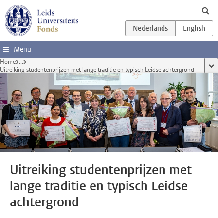
Ga direct naar de inhoud
Menu
Home
...
too
Uitreiking studentenprijzen met lange traditie en typisch Leidse achtergrond
Uitreiking studentenprijzen met
lange traditie en typisch Leidse
achtergrond