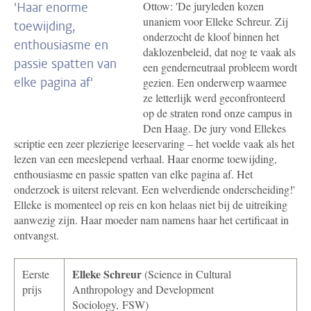
Ottow: 'De juryleden kozen
'
Haar enorme
unaniem voor Elleke Schreur. Zij
toewijding,
onderzocht de kloof binnen het
enthousiasme en
daklozenbeleid, dat nog te vaak als
passie spatten van
een genderneutraal probleem wordt
elke pagina af'
gezien. Een onderwerp waarmee
ze letterlijk werd geconfronteerd
op de straten rond onze campus in
Den Haag. De jury vond Ellekes
scriptie een zeer plezierige leeservaring – het voelde vaak als het
lezen van een meeslepend verhaal. Haar enorme toewijding,
enthousiasme en passie spatten van elke pagina af. Het
onderzoek is uiterst relevant. Een welverdiende onderscheiding!'
Elleke is momenteel op reis en kon helaas niet bij de uitreiking
aanwezig zijn. Haar moeder nam namens haar het certificaat in
ontvangst.
Elleke Schreur
Eerste
(Science in Cultural
prijs
Anthropology and Development
Sociology, FSW)