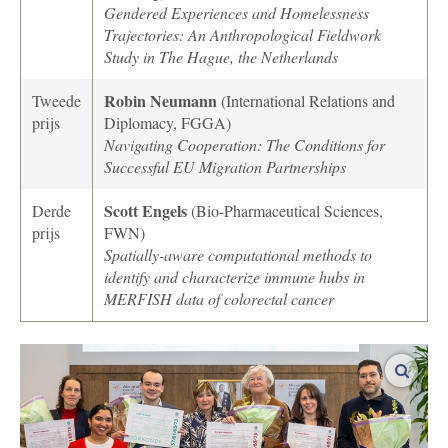
Gendered Experiences and Homelessness
Trajectories: An Anthropological Fieldwork
Study in The Hague, the Netherlands
Robin Neumann
Tweede
(International Relations and
prijs
Diplomacy, FGGA)
Navigating Cooperation: The Conditions for
Successful EU Migration Partnerships
Scott Engels
Derde
(Bio-Pharmaceutical Sciences,
prijs
FWN)
Spatially-aware computational methods to
identify and characterize immune hubs in
MERFISH data of colorectal cancer
vergro