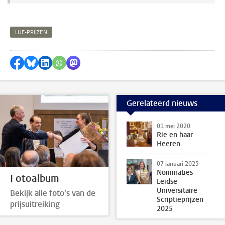
LUF-PRIJZEN
Delen op Facebook
Delen via Bluesky
Delen op LinkedIn
Delen via WhatsApp
Delen via Mastodon
Gerelateerd nieuws
01 mei 2020
Rie en haar
Heeren
07 januari 2025
Nominaties
Fotoalbum
Leidse
Universitaire
Bekijk alle foto's van de
Scriptieprijzen
prijsuitreiking
2025