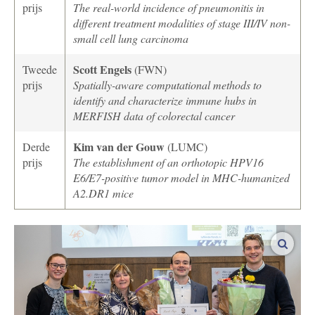
prijs
The real-world incidence of pneumonitis in
different treatment modalities of stage III/IV non-
small cell lung carcinoma
Scott Engels
Tweede
(FWN)
prijs
Spatially-aware computational methods to
identify and characterize immune hubs in
MERFISH data of colorectal cancer
Kim van der Gouw
Derde
(LUMC)
prijs
The establishment of an orthotopic HPV16
E6/E7-positive tumor model in MHC-humanized
A2.DR1 mice
vergro