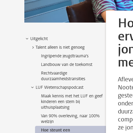
Ho
er
Uitgelicht
jo
Talent alleen is niet genoeg
Ingrijpende jeugdtrauma's
me
Landbouw van de toekomst
Rechtvaardige
Aflev
duurzaamheidstransities
Noote
LUF Wetenschapspodcast
geste
Maak kennis met het LUF en geef
kinderen een stem bij
onder
uithuisplaatsing
duurz
Van 90% overleving, naar 100%
compl
welzijn
ze jo
Hoe steunt een