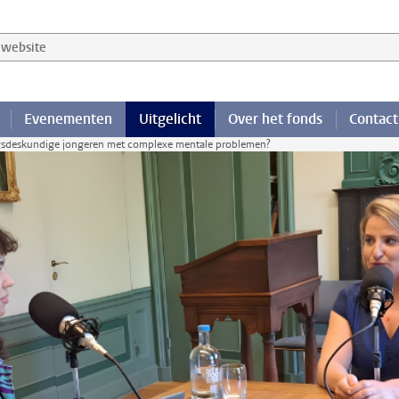
website
Evenementen
Uitgelicht
Over het fonds
Contact
ngsdeskundige jongeren met complexe mentale problemen?