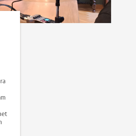
ura
am
met
n