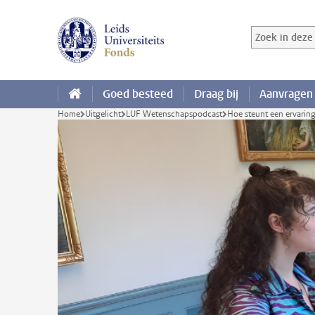
Ga direct naar de inhoud
Zoek in deze 
Zoekterm
Goed besteed
Draag bij
Aanvragen
Home
Uitgelicht
LUF Wetenschapspodcast
Hoe steunt een ervari