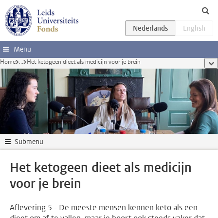
Ga direct naar de inhoud
Menu
Home
...
Het ketogeen dieet als medicijn voor je brein
too
Submenu
Het ketogeen dieet als medicijn
voor je brein
Aflevering 5 - De meeste mensen kennen keto als een