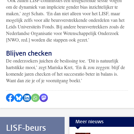
‘Ook zullen LISF-commissies een terugkerende sessie volgen
om de dynamiek van impliciete gender bias inzichtelijker te
maken,’ zegt Schats. ‘En dan niet alleen voor het LISF, maar
mogelijk zelfs voor alle beursverstrekkende onderdelen van het
Leids Universiteits Fonds. Bij andere beursvertrekkers zoals de
Nederlandse Organisatie voor Wetenschappelijk Onderzoek
[NWO, red.] worden die stappen ook gezet.’
Blijven checken
De onderzoekers juichen de beslissing toe. ‘Dit is natuurlijk
hartstikke mooi,’ zegt Mariska Kret, ‘En ik zou zeggen: blijf de
komende jaren checken of het succesratio beter in balans is.
Want dan zie je of je vooruitgang boekt.’
Delen op Facebook
Delen via Bluesky
Delen op LinkedIn
Delen via WhatsApp
Delen via Mastodon
Meer nieuws
LISF-beurs