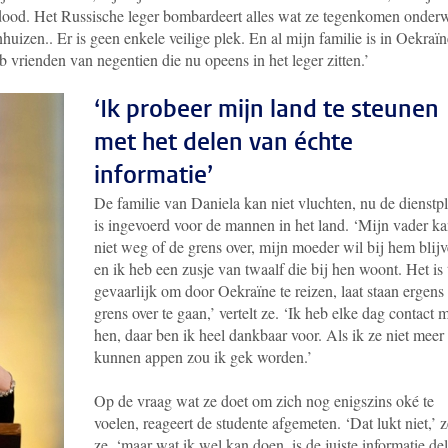
dood. Het Russische leger bombardeert alles wat ze tegenkomen onder
huizen.. Er is geen enkele veilige plek. En al mijn familie is in Oekraïn
vrienden van negentien die nu opeens in het leger zitten.’
‘Ik probeer mijn land te steunen
met het delen van échte
informatie’
De familie van Daniela kan niet vluchten, nu de dienstpl
is ingevoerd voor de mannen in het land. ‘Mijn vader k
niet weg of de grens over, mijn moeder wil bij hem blij
en ik heb een zusje van twaalf die bij hen woont. Het is 
gevaarlijk om door Oekraïne te reizen, laat staan ergens
grens over te gaan,’ vertelt ze. ‘Ik heb elke dag contact 
hen, daar ben ik heel dankbaar voor. Als ik ze niet meer
kunnen appen zou ik gek worden.’
Op de vraag wat ze doet om zich nog enigszins oké te
voelen, reageert de studente afgemeten. ‘Dat lukt niet,’ z
ze, ‘maar wat ik wel kan doen, is de juiste informatie de