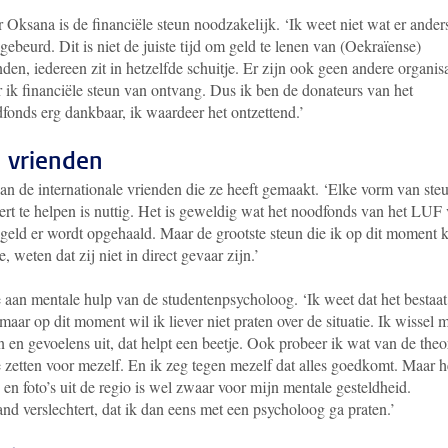
 Oksana is de financiële steun noodzakelijk. ‘Ik weet niet wat er ander
gebeurd. Dit is niet de juiste tijd om geld te lenen van (Oekraïense)
nden, iedereen zit in hetzelfde schuitje. Er zijn ook geen andere organisa
 ik financiële steun van ontvang. Dus ik ben de donateurs van het
fonds erg dankbaar, ik waardeer het ontzettend.’
 vrienden
van de internationale vrienden die ze heeft gemaakt. ‘Elke vorm van steu
eert te helpen is nuttig. Het is geweldig wat het noodfonds van het LUF
geld er wordt opgehaald. Maar de grootste steun die ik op dit moment 
e, weten dat zij niet in direct gevaar zijn.’
aan mentale hulp van de studentenpsycholoog. ‘Ik weet dat het bestaat
 maar op dit moment wil ik liever niet praten over de situatie. Ik wissel 
en gevoelens uit, dat helpt een beetje. Ook probeer ik wat van de theo
 te zetten voor mezelf. En ik zeg tegen mezelf dat alles goedkomt. Maar h
en foto’s uit de regio is wel zwaar voor mijn mentale gesteldheid.
and verslechtert, dat ik dan eens met een psycholoog ga praten.’