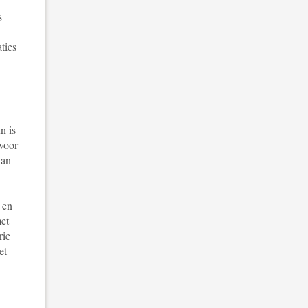
s
ties
n is
 voor
kan
 en
met
rie
et