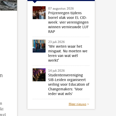
07 augustus 2026
Prijzenregen tijdens
borrel vlak voor EL CID-
week: vier verenigingen
winnen vernieuwde LUF
RAP
23 juli 2026
‘We weten waar het
misgaat. Nu moeten we
leren van wat wél
werkt’
14 juli 2026
en
Studentenvereniging
SIB-Leiden organiseert
veiling voor Education of
Changemakers: 'Voor
ieder wat wils'
en
Meer nieuws
kt
 wel