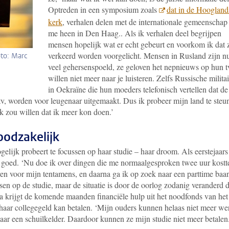
Optreden in een symposium zoals
dat in de Hoogland
kerk
, verhalen delen met de internationale gemeenscha
me heen in Den Haag.. Als ik verhalen deel begrijpen
mensen hopelijk wat er echt gebeurt en voorkom ik dat 
verkeerd worden voorgelicht. Mensen in Rusland zijn nu
oto: Marc
veel gehersenspoeld, ze geloven het nepnieuws op hun t
willen niet meer naar je luisteren. Zelfs Russische milita
in Oekraïne die hun moeders telefonisch vertellen dat de
p tv, worden voor leugenaar uitgemaakt. Dus ik probeer mijn land te steu
ik zou willen dat ik meer kon doen.’
oodzakelijk
gelijk probeert te focussen op haar studie – haar droom. Als eerstejaars
l goed. ‘Nu doe ik over dingen die me normaalgesproken twee uur kostt
leren voor mijn tentamens, en daarna ga ik op zoek naar een parttime baan
sen op de studie, maar de situatie is door de oorlog zodanig veranderd d
a krijgt de komende maanden financiële hulp uit het noodfonds van het
 haar collegegeld kan betalen. ‘Mijn ouders kunnen helaas niet meer w
aar een schuilkelder. Daardoor kunnen ze mijn studie niet meer betalen.