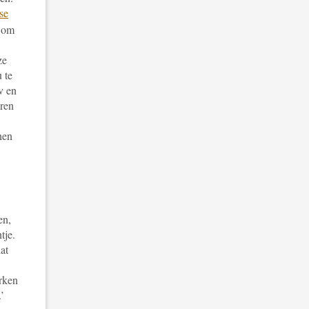
se
p om
ze
 te
v en
iren
nen
en,
tje.
at
erken
’