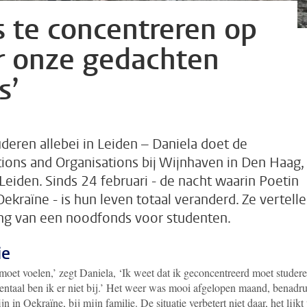
 te concentreren op
r onze gedachten
s’
eren allebei in Leiden – Daniela doet de
tions and Organisations bij Wijnhaven in Den Haag,
Leiden. Sinds 24 februari - de nacht waarin Poetin
aïne - is hun leven totaal veranderd. Ze vertell
ang van een noodfonds voor studenten.
ie
moet voelen,’ zegt Daniela, ‘Ik weet dat ik geconcentreerd moet studer
taal ben ik er niet bij.’ Het weer was mooi afgelopen maand, benadru
 in Oekraïne, bij mijn familie. De situatie verbetert niet daar, het lijkt