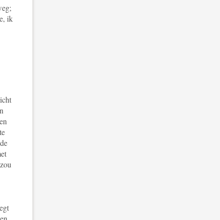
weg;
e, ik
icht
an
ven
te
 de
met
 zou
egt
len.