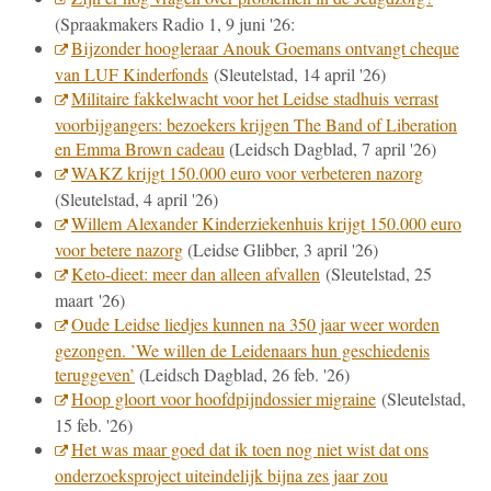
(Spraakmakers Radio 1, 9 juni '26:
Bijzonder hoogleraar Anouk Goemans ontvangt cheque
van LUF Kinderfonds
(Sleutelstad, 14 april '26)
Militaire fakkelwacht voor het Leidse stadhuis verrast
voorbijgangers: bezoekers krijgen The Band of Liberation
en Emma Brown cadeau
(Leidsch Dagblad, 7 april '26)
WAKZ krijgt 150.000 euro voor verbeteren nazorg
(Sleutelstad, 4 april '26)
Willem Alexander Kinderziekenhuis krijgt 150.000 euro
voor betere nazorg
(Leidse Glibber, 3 april '26)
Keto-dieet: meer dan alleen afvallen
(Sleutelstad, 25
maart '26)
Oude Leidse liedjes kunnen na 350 jaar weer worden
gezongen. ’We willen de Leidenaars hun geschiedenis
teruggeven’
(Leidsch Dagblad, 26 feb. '26)
Hoop gloort voor hoofdpijndossier migraine
(Sleutelstad,
15 feb. '26)
Het was maar goed dat ik toen nog niet wist dat ons
onderzoeksproject uiteindelijk bijna zes jaar zou