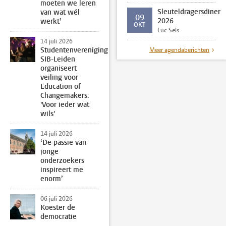
moeten we leren
Sleuteldragersdiner
van wat wél
09
2026
werkt’
OKT
Luc Sels
14 juli 2026
Studentenvereniging
Meer agendaberichten
SIB-Leiden
organiseert
veiling voor
Education of
Changemakers:
'Voor ieder wat
wils'
14 juli 2026
‘De passie van
jonge
onderzoekers
inspireert me
enorm’
06 juli 2026
Koester de
democratie