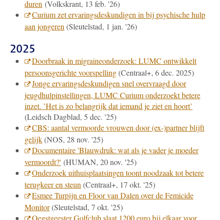
duren
(Volkskrant, 13 feb. '26)
Curium zet ervaringsdeskundigen in bij psychische hulp
aan jongeren
(Sleutelstad, 1 jan. '26)
2025
Doorbraak in migraineonderzoek: LUMC ontwikkelt
persoonsgerichte voorspelling
(Centraal+, 6 dec. 2025)
Jonge ervaringsdeskundigen snel overvraagd door
jeugdhulpinstellingen, LUMC Curium onderzoekt betere
inzet. ’Het is zo belangrijk dat iemand je ziet en hoort’
(Leidsch Dagblad, 5 dec. '25)
CBS: aantal vermoorde vrouwen door (ex-)partner blijft
gelijk
(NOS, 28 nov. '25)
Documentaire 'Blauwdruk: wat als je vader je moeder
vermoordt?'
(HUMAN, 20 nov. '25)
Onderzoek uithuisplaatsingen toont noodzaak tot betere
terugkeer en steun
(Centraal+, 17 okt. '25)
Esmee Turpijn en Floor van Dalen over de Femicide
Monitor
(Sleutelstad, 7 okt. '25)
Oegstgeester Golfclub slaat 1200 euro bij elkaar voor