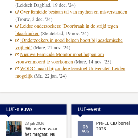
(Leidsch Dagblad, 19 dec. '24)
Over femicide bestaan tal van mythen en misverstanden
(Trouw, 3 dec. '24)
Leidse onderzoekers: 'Doorbraak in de strijd tegen
blaaskanker'
(Sleutelstad, 19 nov. '24)
‘Onder­zoekers in nood helpen hoort bij academische
vrijheid’
(Mare, 21 nov. '24)
Nieuwe Femicide Monitor moet helpen om
vrouwenmoord te voorkomen
(Mare, 14 nov. '25)
WODC maakt bijzondere leerstoel Universiteit Leiden
mogelijk
(Mr., 22 jan. '24)
LUF-nieuws
LUF-event
Pre-EL CID borrel
23 juli 2026
06
‘We weten waar
2026
AUG
het misgaat. Nu