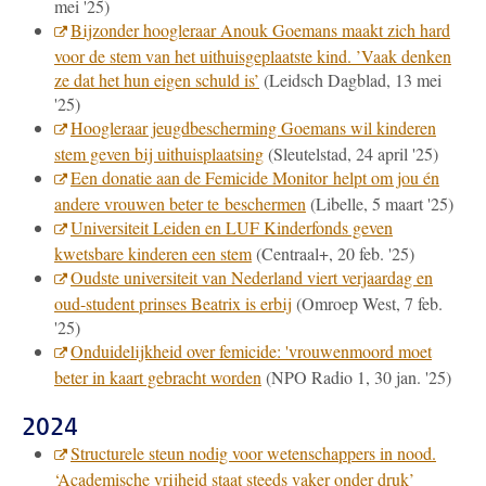
mei '25)
Bijzonder hoogleraar Anouk Goemans maakt zich hard
voor de stem van het uithuisgeplaatste kind. ’Vaak denken
ze dat het hun eigen schuld is’
(Leidsch Dagblad, 13 mei
'25)
Hoogleraar jeugdbescherming Goemans wil kinderen
stem geven bij uithuisplaatsing
(Sleutelstad, 24 april '25)
Een donatie aan de Femicide Monitor helpt om jou én
andere vrouwen beter te beschermen
(Libelle, 5 maart '25)
Universiteit Leiden en LUF Kinderfonds geven
kwetsbare kinderen een stem
(Centraal+, 20 feb. '25)
Oudste universiteit van Nederland viert verjaardag en
oud-student prinses Beatrix is erbij
(Omroep West, 7 feb.
'25)
Onduidelijkheid over femicide: 'vrouwenmoord moet
beter in kaart gebracht worden
(NPO Radio 1, 30 jan. '25)
2024
Structurele steun nodig voor wetenschappers in nood.
‘Academische vrijheid staat steeds vaker onder druk’