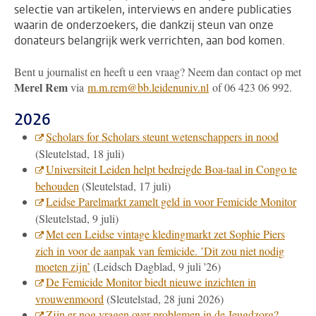
selectie van artikelen, interviews en andere publicaties
waarin de onderzoekers, die dankzij steun van onze
donateurs belangrijk werk verrichten, aan bod komen.
Bent u journalist en heeft u een vraag? Neem dan contact op met
Merel Rem
via
m.m.rem@bb.leidenuniv.nl
of 06 423 06 992.
2026
Scholars for Scholars steunt wetenschappers in nood
(Sleutelstad, 18 juli)
Universiteit Leiden helpt bedreigde Boa-taal in Congo te
behouden
(Sleutelstad, 17 juli)
Leidse Parelmarkt zamelt geld in voor Femicide Monitor
(Sleutelstad, 9 juli)
Met een Leidse vintage kledingmarkt zet Sophie Piers
zich in voor de aanpak van femicide. ’Dit zou niet nodig
moeten zijn’
(Leidsch Dagblad, 9 juli '26)
De Femicide Monitor biedt nieuwe inzichten in
vrouwenmoord
(Sleutelstad, 28 juni 2026)
Zijn er nog vragen over problemen in de Jeugdzorg?