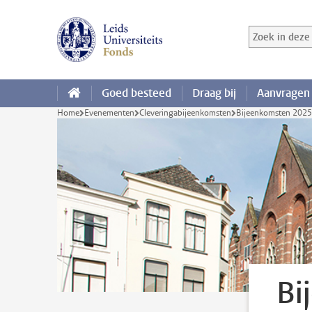
Ga direct naar de inhoud
Zoek in deze 
Zoekterm
Goed besteed
Draag bij
Aanvragen
Home
Evenementen
Cleveringabijeenkomsten
Bijeenkomsten 2025
Bi