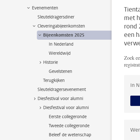
Evenementen
Tient
met h
Sleuteldragersdiner
rond 
Cleveringabijeenkomsten
een h
Bijeenkomsten 2025
verw
In Nederland
Wereldwijd
Zoek een
Historie
registra
Gevelstenen
Terugkijken
In N
Sleuteldragersevenement
Diesfestival voor alumni
Diesfestival voor alumni
Eerste collegeronde
Tweede collegeronde
Wer
Beleef de wetenschap