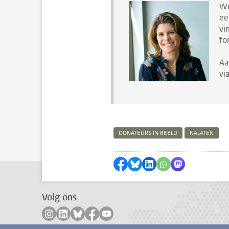
We
ee
vi
fo
Aa
vi
DONATEURS IN BEELD
NALATEN
Delen op Facebook
Delen via Bluesky
Delen op LinkedIn
Delen via WhatsA
Delen via Mas
Volg ons
Volg ons op instagram
Volg ons op linkedin
Volg ons op bluesky
Volg ons op facebook
Volg ons op youtube