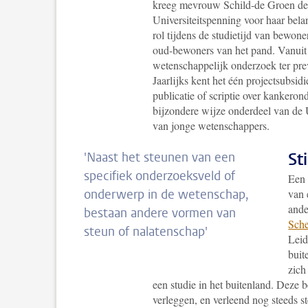
kreeg mevrouw Schild-de Groen de
Universiteitspenning voor haar bela
rol tijdens de studietijd van bewone
oud-bewoners van het pand. Vanuit 
wetenschappelijk onderzoek ter pre
Jaarlijks kent het één projectsubsi
publicatie of scriptie over kankero
bijzondere wijze onderdeel van de U
van jonge wetenschappers.
St
'
Naast het steunen van een
specifiek onderzoeksveld of
Een 
onderwerp in de wetenschap,
van 
ande
bestaan andere vormen van
Sche
steun of nalatenschap
'
Leid
buit
zich
een studie in het buitenland. Deze 
verleggen, en verleend nog steeds st