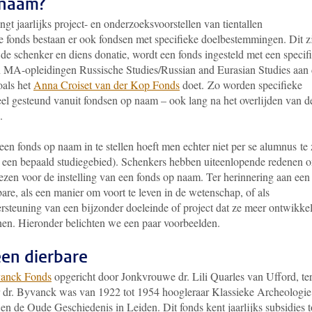
 naam?
gt jaarlijks project- en onderzoeksvoorstellen van tientallen
 fonds bestaan er ook fondsen met specifieke doelbestemmingen. Dit z
de schenker en diens donatie, wordt een fonds ingesteld met een specif
n MA-opleidingen Russische Studies/Russian and Eurasian Studies aan
oals het
Anna Croiset van der Kop Fonds
doet.
Zo worden specifieke
el gesteund vanuit fondsen op naam – ook lang na het overlijden van d
.
en fonds op naam in te stellen hoeft men echter niet per se alumnus te 
 een bepaald studiegebied). Schenkers hebben uiteenlopende redenen 
iezen voor de instelling van een fonds op naam. Ter herinnering aan een
bare, als een manier om voort te leven in de wetenschap, of als
rsteuning van een bijzonder doeleinde of project dat ze meer ontwikke
en. Hieronder belichten we een paar voorbeelden.
een dierbare
vanck Fonds
opgericht door Jonkvrouwe dr. Lili Quarles van Ufford, te
r dr. Byvanck was van 1922 tot 1954 hoogleraar Klassieke Archeologie
n de Oude Geschiedenis in Leiden. Dit fonds kent jaarlijks subsidies 