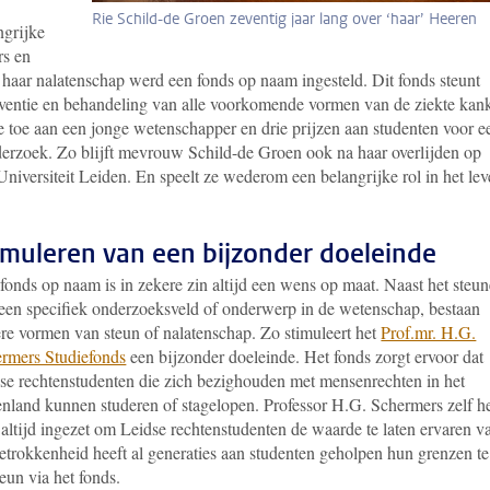
Rie Schild-de Groen zeventig jaar lang over ‘haar’ Heeren
ngrijke
rs en
haar nalatenschap werd een fonds op naam ingesteld. Dit fonds steunt
ventie en behandeling van alle voorkomende vormen van de ziekte kank
die toe aan een jonge wetenschapper en drie prijzen aan studenten voor e
nderzoek. Zo blijft mevrouw Schild-de Groen ook na haar overlijden op
niversiteit Leiden. En speelt ze wederom een belangrijke rol in het le
imuleren van een bijzonder doeleinde
fonds op naam is in zekere zin altijd een wens op maat. Naast het steu
een specifiek onderzoeksveld of onderwerp in de wetenschap, bestaan
re vormen van steun of nalatenschap. Zo stimuleert het
Prof.mr. H.G.
rmers Studiefonds
een bijzonder doeleinde. Het fonds zorgt ervoor dat
se rechtenstudenten die zich bezighouden met mensenrechten in het
enland kunnen studeren of stagelopen. Professor H.G. Schermers zelf h
 altijd ingezet om Leidse rechtenstudenten de waarde te laten ervaren v
betrokkenheid heeft al generaties aan studenten geholpen hun grenzen te
eun via het fonds.