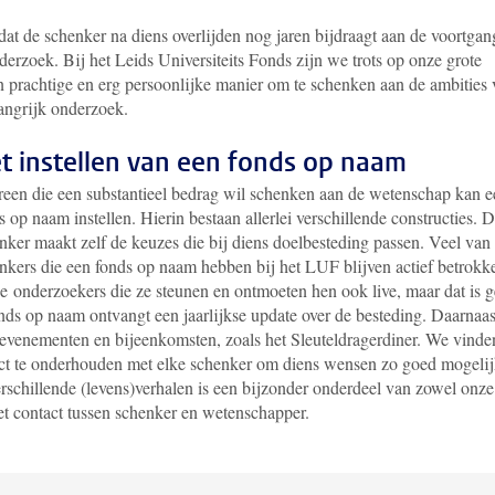
at de schenker na diens overlijden nog jaren bijdraagt aan de voortgan
erzoek. Bij het Leids Universiteits Fonds zijn we trots op onze grote
n prachtige en erg persoonlijke manier om te schenken aan de ambities
angrijk onderzoek.
t instellen van een fonds op naam
reen die een substantieel bedrag wil schenken aan de wetenschap kan 
s op naam instellen. Hierin bestaan allerlei verschillende constructies. 
nker maakt zelf de keuzes die bij diens doelbesteding passen. Veel van
nkers die een fonds op naam hebben bij het LUF blijven actief betrokk
de onderzoekers die ze steunen en ontmoeten hen ook live, maar dat is 
onds op naam ontvangt een jaarlijkse update over de besteding. Daarnaas
evenementen en bijeenkomsten, zoals het Sleuteldragerdiner. We vinde
act te onderhouden met elke schenker om diens wensen zo goed mogelij
verschillende (levens)verhalen is een bijzonder onderdeel van zowel onze
et contact tussen schenker en wetenschapper.