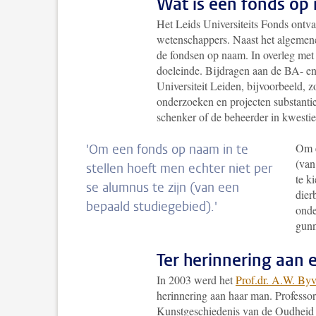
Wat is een fonds op
Het Leids Universiteits Fonds ontvan
wetenschappers. Naast het algemene
de fondsen op naam. In overleg met 
doeleinde. Bijdragen aan de BA- e
Universiteit Leiden, bijvoorbeeld, z
onderzoeken en projecten substantie
schenker of de beheerder in kwestie
Om e
'Om een fonds op naam in te
(van
stellen hoeft men echter niet per
te k
se alumnus te zijn (van een
dier
bepaald studiegebied).'
onde
gunn
Ter herinnering aan 
In 2003 werd het
Prof.dr. A.W. By
herinnering aan haar man. Professo
Kunstgeschiedenis van de Oudheid e