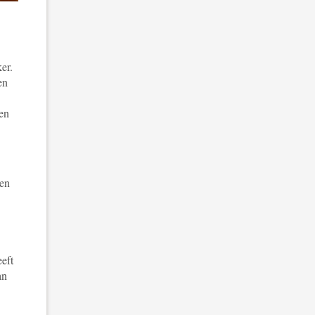
er.
en
ven
nen
eeft
an