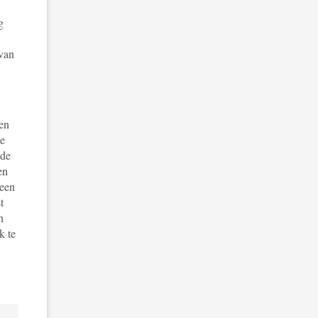
g
 van
een
De
 de
en
geen
t
n
k te