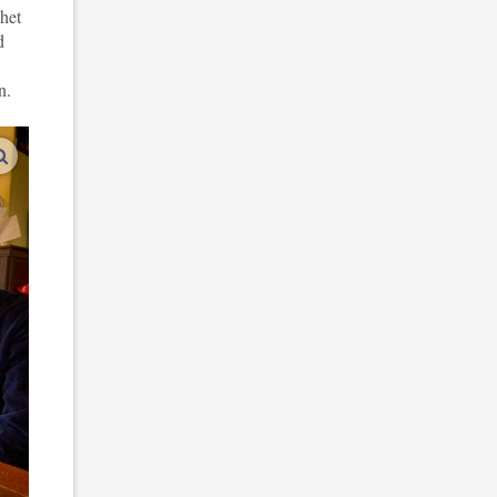
het
d
n.
vergroot afbeeldingen