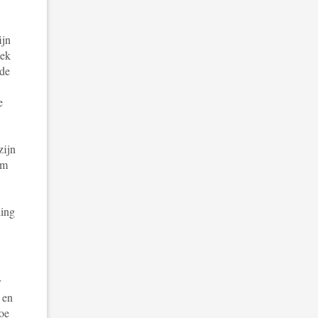
ijn
iek
 de
e
zijn
om
ling
r
 en
toe