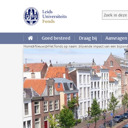
Ga direct naar de inhoud
Zoek in deze 
Zoekterm
Goed besteed
Draag bij
Aanvragen
Home
Nieuws
Het fonds op naam: blijvende impact van een bijzond