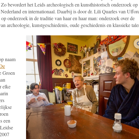
. Zo bevordert het Leids archeologisch en kunsthistorisch onderzoek op 
Nederland en internationaal. Daarbij is door dr. Lili Quarles van Uffor
 op onderzoek in de traditie van haar en haar man: onderzoek over de
van archeologie, kunstgeschiedenis, oude geschiedenis en klassieke tale
 op naam
-De
de Groen
aan
r elke
aarin
ers
lijkse
roen
ns een
 Leidse
 2007