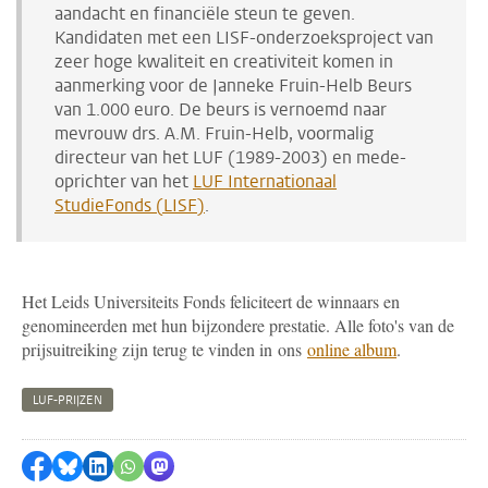
aandacht en financiële steun te geven.
Kandidaten met een LISF-onderzoeksproject van
zeer hoge kwaliteit en creativiteit komen in
aanmerking voor de Janneke Fruin-Helb Beurs
van 1.000 euro. De beurs is vernoemd naar
mevrouw drs. A.M. Fruin-Helb, voormalig
directeur van het LUF (1989-2003) en mede-
oprichter van het
LUF Internationaal
StudieFonds (LISF)
.
Het Leids Universiteits Fonds feliciteert de winnaars en
genomineerden met hun bijzondere prestatie. Alle foto's van de
prijsuitreiking zijn terug te vinden in ons
online album
.
LUF-PRIJZEN
Delen op Facebook
Delen via Bluesky
Delen op LinkedIn
Delen via WhatsApp
Delen via Mastodon