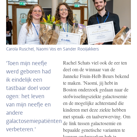
Carola Ruschel, Naomi Vos en Sander Rooijakkers
Rachel Schats viel ook de eer ten
'Toen mijn neefje
deel om de winnaar van de
werd geboren had
Janneke Fruin-Helb Beurs bekend
ik eindelijk een
te maken. '
Naomi, jij hebt in
tastbaar doel voor
Boston onderzoek gedaan naar de
ogen: het leven
stofwisselingsziekte galactosemie
en de mogelijke achterstand die
van mijn neefje en
kinderen met deze ziekte hebben
andere
met spraak- en taalverwerving. Om
galactosemiepatiënten
de link tussen galactosemie en
verbeteren.'
bepaalde genetische varianten te
kunnen onderzoeken heb je