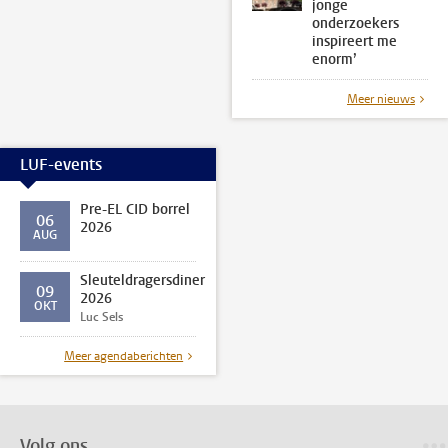
jonge
onderzoekers
inspireert me
enorm’
Meer nieuws
LUF-events
Pre-EL CID borrel
06
2026
AUG
Sleuteldragersdiner
09
2026
OKT
Luc Sels
Meer agendaberichten
Volg ons