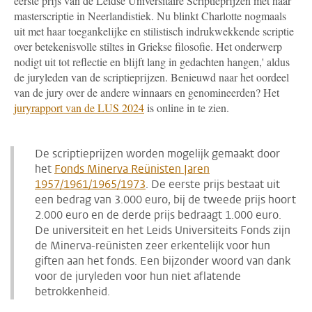
eerste prijs van de Leidse Universitaire Scriptieprijzen met haar
masterscriptie in Neerlandistiek. Nu blinkt Charlotte nogmaals
uit met haar toegankelijke en stilistisch indrukwekkende scriptie
over betekenisvolle stiltes in Griekse filosofie. Het onderwerp
nodigt uit tot reflectie en blijft lang in gedachten hangen,' aldus
de juryleden van de scriptieprijzen. Benieuwd naar het oordeel
van de jury over de andere winnaars en genomineerden? Het
juryrapport van de LUS 2024
is online in te zien.
De scriptieprijzen worden mogelijk gemaakt door
het
Fonds Minerva Reünisten Jaren
1957/1961/1965/1973
. De eerste prijs bestaat uit
een bedrag van 3.000 euro, bij de tweede prijs hoort
2.000 euro en de derde prijs bedraagt 1.000 euro.
De universiteit en het Leids Universiteits Fonds zijn
de Minerva-reünisten zeer erkentelijk voor hun
giften aan het fonds. Een bijzonder woord van dank
voor de juryleden voor hun niet aflatende
betrokkenheid.