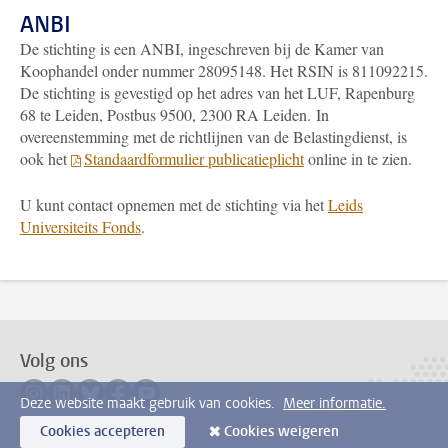
ANBI
De stichting is een ANBI, ingeschreven bij de Kamer van
Koophandel onder nummer 28095148. Het RSIN is 811092215.
De stichting is gevestigd op het adres van het LUF, Rapenburg
68 te Leiden, Postbus 9500, 2300 RA Leiden.
In
overeenstemming met de richtlijnen van de Belastingdienst, is
ook het
Standaardformulier publicatieplicht
online in te zien.
U kunt contact opnemen met de stichting via het
Leids
Universiteits Fonds
.
Volg ons
Volg ons op instagram
Volg ons op linkedin
Volg ons op bluesky
Volg ons op facebook
Volg ons op youtube
Deze website maakt gebruik van cookies.
Meer informatie.
Cookies accepteren
Cookies weigeren