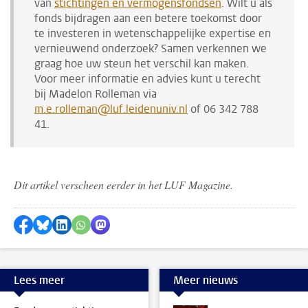
van
stichtingen en vermogensfondsen
. Wilt u als
fonds bijdragen aan een betere toekomst door
te investeren in wetenschappelijke expertise en
vernieuwend onderzoek? Samen verkennen we
graag hoe uw steun het verschil kan maken.
Voor meer informatie en advies kunt u terecht
bij Madelon Rolleman via
m.e.rolleman@luf.leidenuniv.nl
of 06 342 788
41.
Dit artikel verscheen eerder in het LUF Magazine.
Delen op Facebook
Delen via Bluesky
Delen op LinkedIn
Delen via WhatsApp
Delen via Mastodon
Lees meer
Meer nieuws