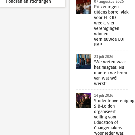
Fondsen en stichtingen
07 augustus 2026
Prijzenregen
tijdens borrel vlak
voor EL CID-
week: vier
verenigingen
winnen
vernieuwde LUF
RAP
23 juli 2026
‘We weten waar
het misgaat. Nu
moeten we leren
van wat wél
werkt’
14 juli 2026
Studentenvereniging
SIB-Leiden
organiseert
veiling voor
Education of
Changemakers:
'Voor ieder wat