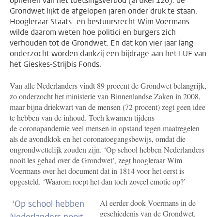
opheffen van het toetsingsverbod (artikel 120): de
Grondwet lijkt de afgelopen jaren onder druk te staan.
Hoogleraar Staats- en bestuursrecht Wim Voermans
wilde daarom weten hoe politici en burgers zich
verhouden tot de Grondwet. En dat kon vier jaar lang
onderzocht worden dankzij een bijdrage aan het LUF van
het Gieskes-Strijbis Fonds.
Van alle Nederlanders vindt 89 procent de Grondwet belangrijk,
zo onderzocht het ministerie van Binnenlandse Zaken in 2008,
maar bijna driekwart van de mensen (72 procent) zegt geen idee
te hebben van de inhoud. Toch kwamen tijdens
de
coronapandemie veel mensen in opstand tegen maatregelen
als de avondklok en het coronatoegangsbewijs, omdat die
ongrondwettelijk zouden zijn. ‘Op school hebben Nederlanders
nooit les gehad over de Grondwet’, zegt hoogleraar Wim
Voermans over het document dat in 1814 voor het eerst is
opgesteld. ‘Waarom roept het dan toch zoveel emotie op?’
Al eerder dook Voermans in de
‘Op school hebben
geschiedenis van de Grondwet,