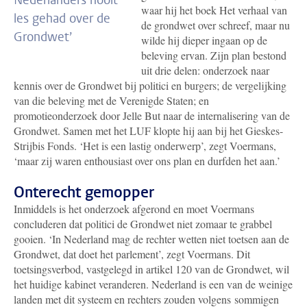
Nederlanders nooit
waar hij het boek Het verhaal van
les gehad over de
de grondwet over schreef, maar nu
Grondwet
’
wilde hij dieper ingaan op de
beleving ervan. Zijn plan bestond
uit drie delen: onderzoek naar
kennis over de Grondwet bij politici en burgers; de vergelijking
van die beleving met de Verenigde Staten; en
promotieonderzoek door Jelle But naar de internalisering van de
Grondwet. Samen met het LUF klopte hij aan bij het Gieskes-
Strijbis Fonds. ‘Het is een lastig onderwerp’, zegt Voermans,
‘maar zij waren enthousiast over ons plan en durfden het aan.’
Onterecht gemopper
Inmiddels is het onderzoek afgerond en moet Voermans
concluderen dat politici de Grondwet niet zomaar te grabbel
gooien. ‘In Nederland mag de rechter wetten niet toetsen aan de
Grondwet, dat doet het parlement’, zegt Voermans. Dit
toetsingsverbod, vastgelegd in artikel 120 van de Grondwet, wil
het huidige kabinet veranderen. Nederland is een van de weinige
landen met dit systeem en rechters zouden volgens
sommigen